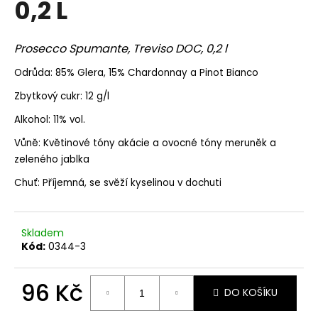
0,2 L
a
j
Prosecco Spumante, Treviso DOC, 0,2 l
í
t
Odrůda: 85% Glera, 15% Chardonnay a Pinot Bianco
?
Zbytkový cukr: 12 g/l
Alkohol: 11% vol.
Vůně: Květinové tóny akácie a ovocné tóny meruněk a
zeleného jablka
HLEDAT
Chuť: Příjemná, se svěží kyselinou v dochuti
D
Skladem
o
Kód:
0344-3
p
o
96 Kč
r
DO KOŠÍKU
u
Měrná