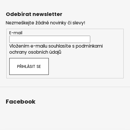
Z
á
Odebírat newsletter
p
Nezmeškejte žádné novinky či slevy!
a
t
E-mail
í
Vložením e-mailu souhlasíte s
podmínkami
ochrany osobních údajů
PŘIHLÁSIT SE
Facebook