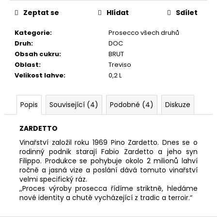
č
cena:
u
Zeptat se
Hlídat
Sdílet
j
e
Kategorie
:
Prosecco všech druhů
m
Druh
:
DOC
e
Obsah cukru
:
BRUT
Oblast
:
Treviso
Velikost lahve
:
0,2 L
DOPO
LAVORO
BIANCO,
Popis
Související (4)
Podobné (4)
Diskuze
BIO
196
ZARDETTO
Kč
Vinařství založil roku 1969 Pino Zardetto. Dnes se o
rodinný podnik starají Fabio Zardetto a jeho syn
Filippo.
Produkce se pohybuje okolo 2 milionů lahví
ročně a jasná vize a poslání dává tomuto vinařství
velmi specifický ráz.
,,Proces výroby prosecca řídíme striktně, hledáme
nové identity a chutě vycházející z tradic a terroir.“