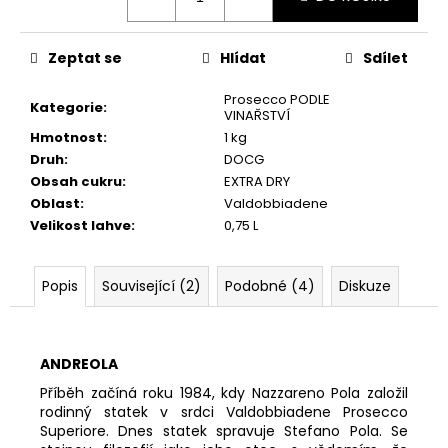
č
u
j
Zeptat se
Hlídat
Sdílet
e
m
Prosecco PODLE
Kategorie
:
e
VINAŘSTVÍ
Hmotnost
:
1 kg
Druh
:
DOCG
RIVA
Obsah cukru
:
EXTRA DRY
DEI
Oblast
:
Valdobbiadene
FRATI,
EXTRA
Velikost lahve
:
0,75 L
DRY,
DOCG
322
Popis
Související (2)
Podobné (4)
Diskuze
Kč
ANDREOLA
Příběh začíná roku 1984, kdy Nazzareno Pola založil
rodinný statek v srdci Valdobbiadene Prosecco
Superiore. Dnes statek spravuje Stefano Pola. Se