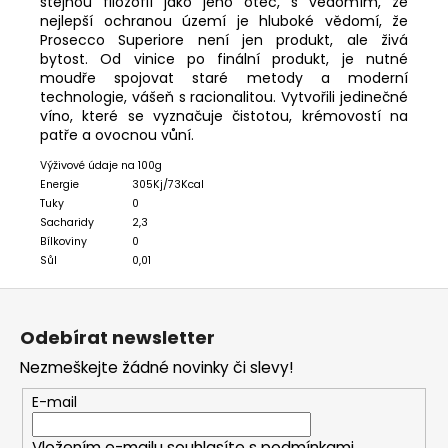
stejnou filozofií jako jeho otec, s vědomím, že
nejlepší ochranou území je hluboké vědomí, že
Prosecco Superiore není jen produkt, ale živá
bytost. Od vinice po finální produkt, je nutné
moudře spojovat staré metody a moderní
technologie, vášeň s racionalitou.
Vytvořili jedinečné
víno, které se vyznačuje čistotou, krémovostí na
patře a ovocnou vůní.
Výživové údaje na 100g
Energie
305Kj/73Kcal
Tuky
0
Sacharidy
2,3
Bílkoviny
0
Sůl
0,01
Z
á
Odebírat newsletter
p
Nezmeškejte žádné novinky či slevy!
a
t
E-mail
í
Vložením e-mailu souhlasíte s
podmínkami