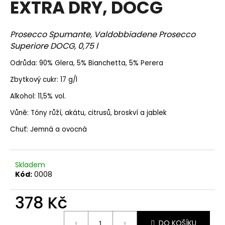
EXTRA DRY, DOCG
a
j
Prosecco Spumante, Valdobbiadene Prosecco
í
Superiore DOCG, 0,75 l
t
?
Odrůda: 90% Glera, 5% Bianchetta, 5% Perera
Zbytkový cukr: 17 g/l
Alkohol: 11,5% vol.
Vůně: Tóny růží, akátu, citrusů, broskví a jablek
HLEDAT
Chuť: Jemná a ovocná
D
Skladem
o
Kód:
0008
p
o
378 Kč
r
u
Měrná
DO KOŠÍKU
cena: