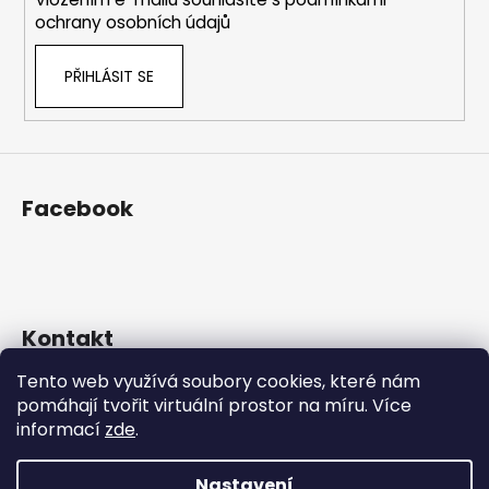
ochrany osobních údajů
PŘIHLÁSIT SE
Facebook
Kontakt
Tento web využívá soubory cookies, které nám
eshop
@
prosekarna.cz
pomáhají tvořit virtuální prostor na míru.
Více
+420 725 934 543
informací
zde
.
http://www.facebook.com/Prosekarna
prosekarna/
Nastavení