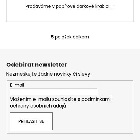
Prodáváme v papírové dárkové krabici. ...
5
položek celkem
O
v
Z
l
á
á
Odebírat newsletter
d
p
a
Nezmeškejte žádné novinky či slevy!
a
c
t
E-mail
í
í
p
Vložením e-mailu souhlasíte s
podmínkami
r
ochrany osobních údajů
v
k
PŘIHLÁSIT SE
y
v
ý