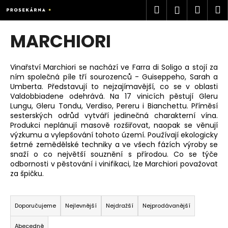
K
Přejít
Hledat
Náku
M
Přihlášen
na
o
obsah
Zpět
Zpět
košík
š
MARCHIORI
í
C
k
o
Vinařství Marchiori se nachází ve Farra di Soligo a stojí za
ním společná píle tří sourozenců - Guiseppeho, Sarah a
p
Umberta. Představují to nejzajímavější, co se v oblasti
o
Valdobbiadene odehrává. Na 17 vinicích pěstují Gleru
t
Lungu, Gleru Tondu, Verdiso, Pereru i Bianchettu. Příměsí
sesterských odrůd vytváří jedinečná charakterní vína.
ř
Produkci neplánují masově rozšiřovat, naopak se věnují
e
výzkumu a vylepšování tohoto území. Používají ekologicky
šetrné zemědělské techniky a ve všech fázích výroby se
b
snaží o co největší souznění s přírodou. Co se týče
u
odbornosti v pěstování i vinifikaci, lze Marchiori považovat
j
za špičku.
e
Ř
t
a
Doporučujeme
Nejlevnější
Nejdražší
Nejprodávanější
e
z
n
Abecedně