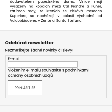
dodavatelem papežského domu.
Vinice mají
vysazeny na kopcích mezi Cal Piandre a Funer,
zatímco řady, ze kterých se získává Prosecco
Superiore, se nacházejí v oblasti východně od
Valdobbiadene, v Zente di Santo Stefano.
Z
á
Odebírat newsletter
p
Nezmeškejte žádné novinky či slevy!
a
t
E-mail
í
Vložením e-mailu souhlasíte s
podmínkami
ochrany osobních údajů
PŘIHLÁSIT SE