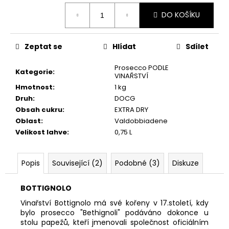
č
Měrná
u
DO KOŠÍKU
cena:
j
e
m
Zeptat se
Hlídat
Sdílet
e
Prosecco PODLE
Kategorie
:
VINAŘSTVÍ
DOPO
Hmotnost
:
1 kg
LAVORO
Druh
:
DOCG
BIANCO,
Obsah cukru
:
EXTRA DRY
BIO
Oblast
:
Valdobbiadene
196
Velikost lahve
:
0,75 L
Kč
Popis
Související (2)
Podobné (3)
Diskuze
BOTTIGNOLO
Vinařství Bottignolo má své kořeny v 17.století, kdy
bylo prosecco "Bethignoli" podáváno dokonce u
stolu papežů, kteří jmenovali společnost oficiálním