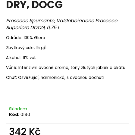
DRY, DOCG
a
j
Prosecco Spumante, Valdobbiadene Prosecco
í
Superiore DOCG, 0,75 l
t
?
Odrůda: 100% Glera
Zbytkový cukr: 15 g/l
Alkohol: 11% vol.
Vůně: Intenzivní ovocné aroma, tóny žlutých jablek a akátu
HLEDAT
Chuť: Osvěžující, harmonická, s ovocnou dochutí
D
o
p
Skladem
Kód:
0140
o
r
342 Kč
u