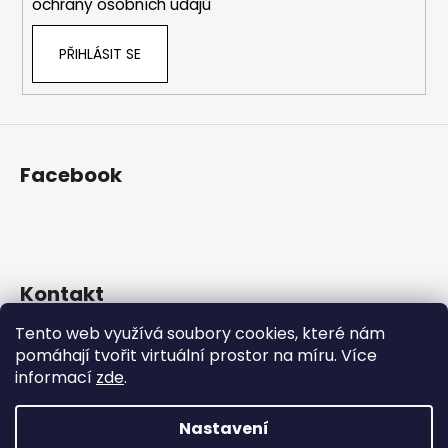
ochrany osobních údajů
PŘIHLÁSIT SE
Facebook
Kontakt
Tento web využívá soubory cookies, které nám
eshop
@
prosekarna.cz
pomáhají tvořit virtuální prostor na míru.
Více
+420 725 934 543
informací
zde
.
http://www.facebook.com/Prosekarna
prosekarna/
Nastavení