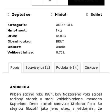
č
u
j
Zeptat se
Hlídat
Sdílet
e
m
Kategorie
:
ANDREOLA
e
Hmotnost
:
1 kg
Druh
:
DOCG
Obsah cukru
:
BRUT
REBULI
PASIN,
Oblast
:
Asolo
BRUT,
Velikost lahve
:
0,75 L
DOCG
277
Kč
Popis
Související (2)
Podobné (4)
Diskuze
ANDREOLA
Příběh začíná roku 1984, kdy Nazzareno Pola založil
rodinný statek v srdci Valdobbiadene Prosecco
Superiore. Dnes statek spravuje Stefano Pola. Se
stejnou filozofií jako jeho otec, s vědomím, že