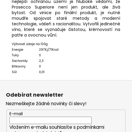
nejlepší ochranou území je hluboké vědomí, že
Prosecco Superiore není jen produkt, ale živá
bytost. Od vinice po finální produkt, je nutné
moudře spojovat staré metody a moderní
technologie, vášeň s racionalitou.
Vytvořili jedinečné
víno, které se vyznačuje čistotou, krémovostí na
patře a ovocnou vůní.
Výživové údaje na 100g
Energie
297Kj/71Kcal
Tuky
0
Sacharidy
2,3
Bílkoviny
0
Sůl
0,01
Z
á
Odebírat newsletter
p
Nezmeškejte žádné novinky či slevy!
a
t
E-mail
í
Vložením e-mailu souhlasíte s
podmínkami