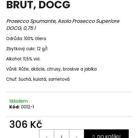
BRUT, DOCG
a
j
Prosecco Spumante, Asolo Prosecco Superiore
í
DOCG, 0,75 l
t
?
Odrůda: 100% Glera
Zbytkový cukr: 12 g/l
Alkohol: 11,5% vol.
Vůně: Růže, akácie, citrusy, broskve a jablka
HLEDAT
Chuť: Suchá, kulatá, sametová
D
Skladem
o
Kód:
0012-1
p
o
306 Kč
r
u
Měrná
DO KOŠÍKU
cena: