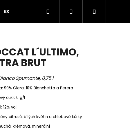
Hledat
Přihlášení
Nákupní
EXPRES PO PRAZE
VEČÍREK V PROSEKÁRNĚ
B
košík
CCAT L´ULTIMO,
TRA BRUT
Bianco Spumante, 0,75 l
: 90% Glera, 10% Bianchetta a Perera
vý cukr: 0 g/l
: 12% vol.
Následující
óny citrusů, bílých květin a chlebové kůrky
Suchá, krémová, minerální