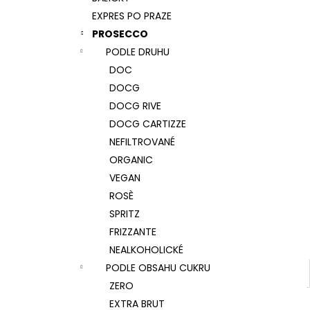
CORVEZZO SHAKE ME, COL FONDO,
l
ROSÉ, DOC
EXPRES PO PRAZE
262 Kč
PROSECCO
PODLE DRUHU
DOC
DOCG
DOCG RIVE
DOCG CARTIZZE
NEFILTROVANÉ
ORGANIC
VEGAN
ROSÈ
SPRITZ
FRIZZANTE
NEALKOHOLICKÉ
PODLE OBSAHU CUKRU
ZERO
EXTRA BRUT