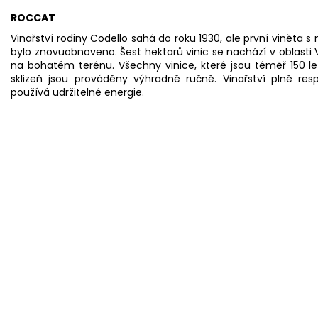
ROCCAT
Vinařství rodiny Codello sahá do roku 1930, ale první viněta 
bylo znovuobnoveno. Šest hektarů vinic se nachází v oblast
na bohatém terénu. Všechny vinice, které jsou téměř 150 let
sklizeň jsou prováděny výhradně ručně. Vinařství plně res
používá udržitelné energie.