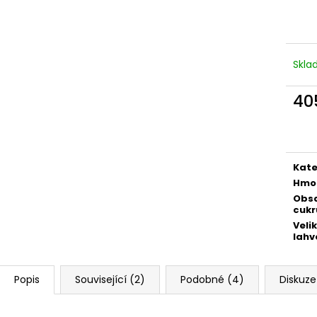
INTEGRALE ZERO, BRUT NATURE, DOC
DOPO LAVORO R
289 Kč
196 Kč
Skl
40
Měr
cena
Kate
Hmo
Obs
cukr
Veli
lahv
Popis
Související (2)
Podobné (4)
Diskuze