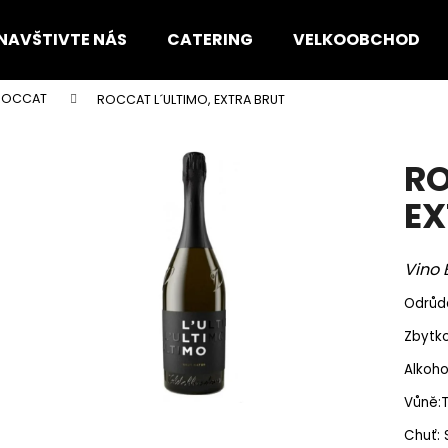
NAVŠTIVTE NÁS
CATERING
VELKOOBCHOD
ROCCAT
ROCCAT L´ULTIMO, EXTRA BRUT
Co potřebujete najít?
RO
HLEDAT
EX
Vino 
Doporučujeme
Odrůda
Zbytko
Alkohol
Vůně:T
Chuť: 