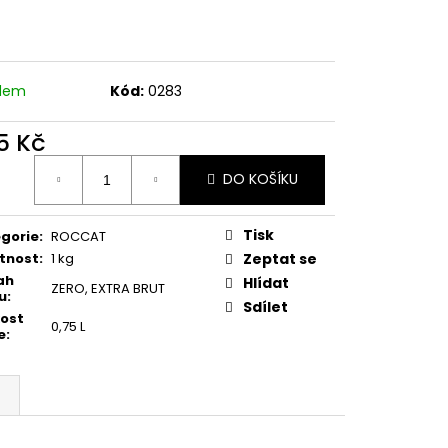
OSSO, BIO
adem
Kód:
0283
5 Kč
ná
DO KOŠÍKU
:
Tisk
gorie
:
ROCCAT
tnost
:
1 kg
Zeptat se
ah
Hlídat
ZERO
,
EXTRA BRUT
u
:
Sdílet
kost
0,75 L
e
: