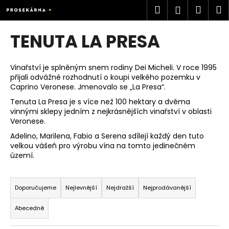
K
Přejít
Hledat
Náku
M
Přihlášen
na
o
obsah
Zpět
Zpět
košík
š
TENUTA LA PRESA
í
C
k
o
Vinařství je splněným snem rodiny Dei Micheli. V roce 1995
přijali odvážné rozhodnutí o koupi velkého pozemku v
p
Caprino Veronese. Jmenovalo se „La Presa“.
o
Tenuta La Presa je s více než 100 hektary a dvěma
t
vinnými sklepy jedním z nejkrásnějších vinařství v oblasti
ř
Veronese.
e
Adelino, Marilena, Fabio a Serena sdílejí každý den tuto
velkou vášeň pro výrobu vína na tomto jedinečném
b
území.
u
j
Ř
e
a
Doporučujeme
Nejlevnější
Nejdražší
Nejprodávanější
t
z
Abecedně
e
e
n