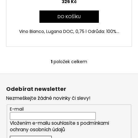
č
326 Kč
u
j
DO KOŠÍKU
e
m
Vino Bianco, Lugana DOC, 0,75 l Odrůda: 100%...
e
LATENTIA
90
1
položek celkem
PRIMITIVO,
O
ROSÈ,
v
IGP
Z
l
214
á
á
Kč
Odebírat newsletter
d
p
a
Nezmeškejte žádné novinky či slevy!
a
c
t
E-mail
í
í
p
Vložením e-mailu souhlasíte s
podmínkami
r
ochrany osobních údajů
v