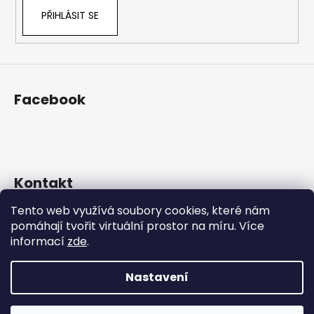
k
PŘIHLÁSIT SE
y
v
ý
p
i
s
Facebook
u
Kontakt
Tento web využívá soubory cookies, které nám
eshop
@
prosekarna.cz
pomáhají tvořit virtuální prostor na míru.
Více
+420 725 934 543
informací
zde
.
http://www.facebook.com/Prosekarna
prosekarna/
Nastavení
Vytvořil Shoptet