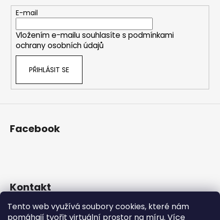
a
c
t
E-mail
í
í
p
Vložením e-mailu souhlasíte s
podmínkami
r
ochrany osobních údajů
v
k
PŘIHLÁSIT SE
y
v
ý
p
i
s
Facebook
u
Kontakt
Tento web využívá soubory cookies, které nám
eshop
@
prosekarna.cz
pomáhají tvořit virtuální prostor na míru.
Více
+420 725 934 543