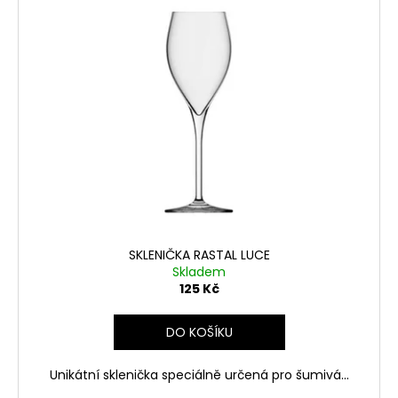
č
u
j
e
m
e
LUCA
RICCI,
BRUT,
DOCG
288
Kč
SKLENIČKA RASTAL LUCE
Skladem
125 Kč
DO KOŠÍKU
Unikátní sklenička speciálně určená pro šumivá...