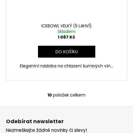
ICEBOWL VELKÝ (5 LAHVÍ)
Skladem
1 067 Kč
DO KOŠÍKU
Elegantní nádoba na chlazení šumivých vín...
10
položek celkem
O
v
Z
l
á
á
Odebírat newsletter
d
p
a
Nezmeškejte žádné novinky či slevy!