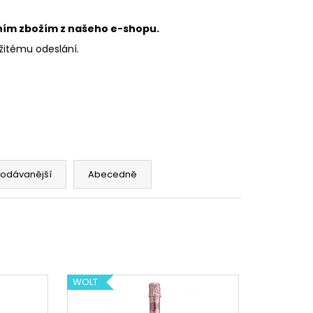
IVÁ VÍNA
tním zbožím z našeho e-shopu.
mžitému odeslání.
rodávanější
Abecedně
WOLT