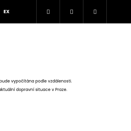
Hledat
Přihlášení
Nákupní
EXPRES PO PRAZE
VEČÍREK V PROSEKÁRNĚ
B
košík
ude vypočítána podle vzdálenosti.
tuální dopravní situace v Praze.
Následující