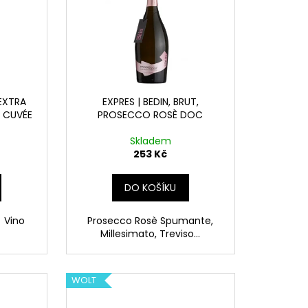
 EXTRA
EXPRES | BEDIN, BRUT,
, CUVÉE
PROSECCO ROSÈ DOC
Skladem
253 Kč
DO KOŠÍKU
! Vino
Prosecco Rosè Spumante,
Millesimato, Treviso...
WOLT