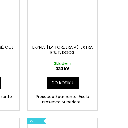
SÈ, COL
EXPRES | LA TORDERA A3, EXTRA
BRUT, DOCG
Skladem
333 Kč
DO KOŠÍKU
zzante
Prosecco Spumante, Asolo
Prosecco Superiore...
WOLT