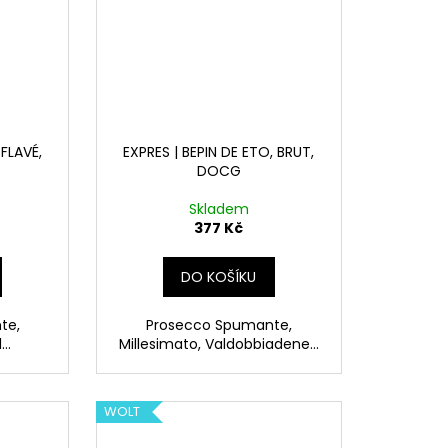
 FLAVÉ,
EXPRES | BEPIN DE ETO, BRUT,
DOCG
Skladem
377 Kč
DO KOŠÍKU
te,
Prosecco Spumante,
..
Millesimato, Valdobbiadene...
WOLT