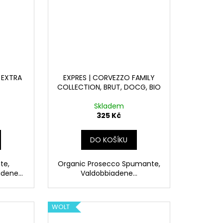
, EXTRA
EXPRES | CORVEZZO FAMILY
COLLECTION, BRUT, DOCG, BIO
Skladem
325 Kč
DO KOŠÍKU
te,
Organic Prosecco Spumante,
dene...
Valdobbiadene...
WOLT