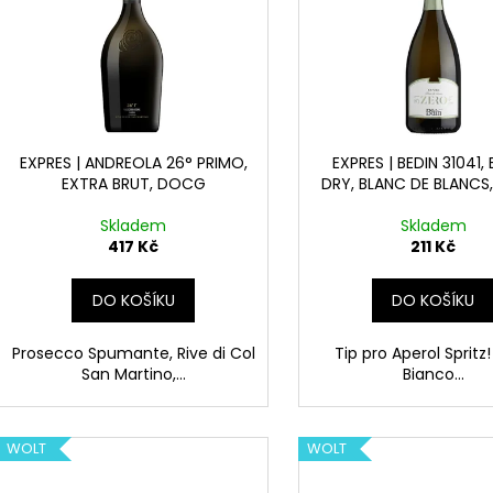
d
i
u
s
k
p
t
r
ů
o
d
EXPRES | ANDREOLA 26° PRIMO,
EXPRES | BEDIN 31041,
EXTRA BRUT, DOCG
DRY, BLANC DE BLANCS
u
k
Skladem
Skladem
t
417 Kč
211 Kč
ů
DO KOŠÍKU
DO KOŠÍKU
Prosecco Spumante, Rive di Col
Tip pro Aperol Spritz
San Martino,...
Bianco...
WOLT
WOLT