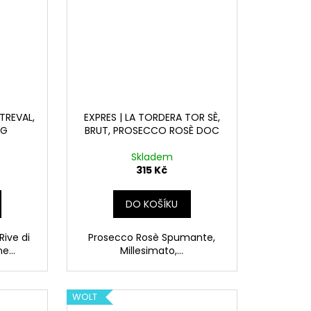
TREVAL,
EXPRES | LA TORDERA TOR SÈ,
CG
BRUT, PROSECCO ROSÈ DOC
Skladem
315 Kč
DO KOŠÍKU
ive di
Prosecco Rosè Spumante,
e...
Millesimato,...
WOLT