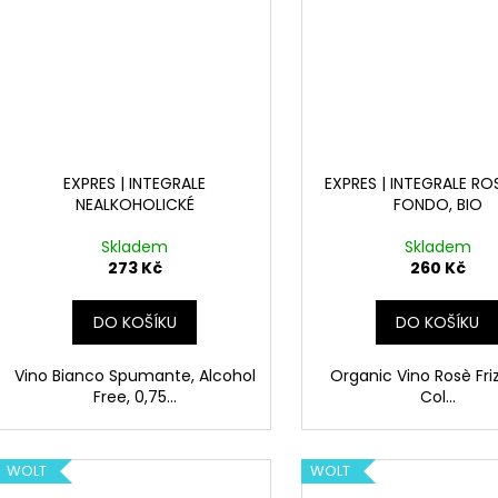
EXPRES | INTEGRALE
EXPRES | INTEGRALE RO
NEALKOHOLICKÉ
FONDO, BIO
Skladem
Skladem
273 Kč
260 Kč
DO KOŠÍKU
DO KOŠÍKU
Vino Bianco Spumante, Alcohol
Organic Vino Rosè Fri
Free, 0,75...
Col...
WOLT
WOLT