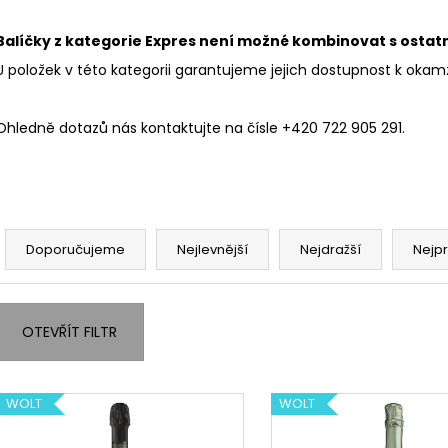
ANDREOLA AKELUM, BRUT, DOCG
STOPPER NA ŠUM
306 Kč
145 Kč
Balíčky z kategorie Expres není možné kombinovat s osta
U položek v této kategorii garantujeme jejich dostupnost k oka
Ohledně dotazů nás kontaktujte na čísle +420 722 905 291.
Ř
a
Doporučujeme
Nejlevnější
Nejdražší
Nejp
z
e
n
OTEVŘÍT FILTR
í
p
V
r
WOLT
WOLT
ý
o
p