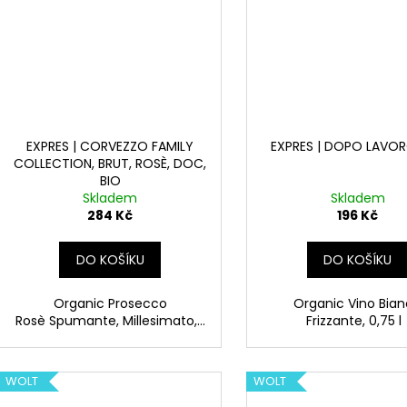
EXPRES | CORVEZZO FAMILY
EXPRES | DOPO LAVOR
COLLECTION, BRUT, ROSÈ, DOC,
BIO
Skladem
Skladem
284 Kč
196 Kč
DO KOŠÍKU
DO KOŠÍKU
Organic Prosecco
Organic Vino Bia
Rosè Spumante, Millesimato,...
Frizzante, 0,75 
WOLT
WOLT