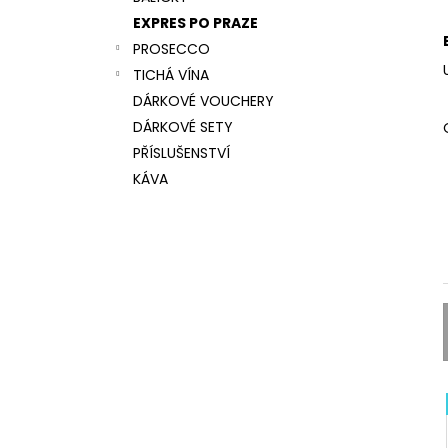
CANTINE VEDOVA CASA FARIVE, BRUT,
l
DOCG
EXPRES PO PRAZE
311 Kč
PROSECCO
TICHÁ VÍNA
DÁRKOVÉ VOUCHERY
DÁRKOVÉ SETY
PŘÍSLUŠENSTVÍ
KÁVA