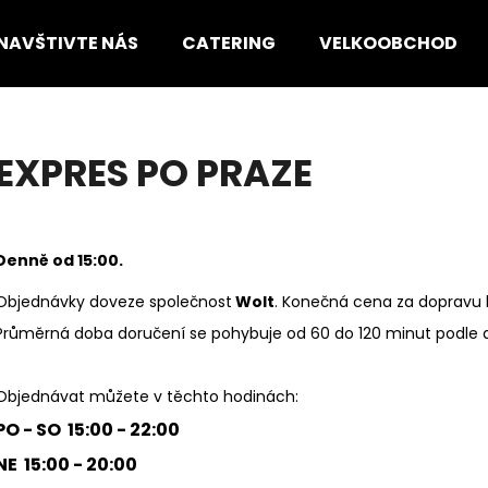
NAVŠTIVTE NÁS
CATERING
VELKOOBCHOD
Co potřebujete najít?
EXPRES PO PRAZE
HLEDAT
Denně od 15:00.
Doporučujeme
Objednávky doveze společnost
Wolt
.
Konečná cena za dopravu b
Průměrná doba doručení se pohybuje od 60 do 120 minut podle ak
Objednávat můžete v těchto hodinách:
PO - SO 15:00 - 22:00
NE 15:00 - 20:00