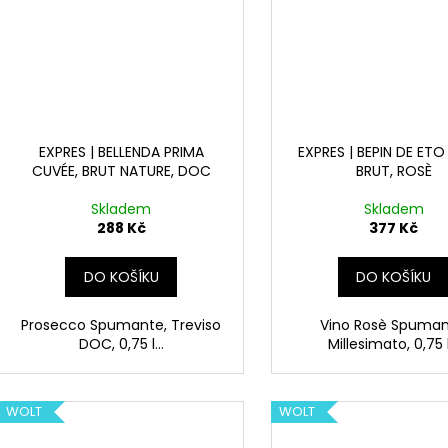
EXPRES | BELLENDA PRIMA
EXPRES | BEPIN DE ETO
CUVÉE, BRUT NATURE, DOC
BRUT, ROSÈ
Skladem
Skladem
288 Kč
377 Kč
DO KOŠÍKU
DO KOŠÍKU
Prosecco Spumante, Treviso
Vino Rosè Spuman
DOC, 0,75 l...
Millesimato, 0,75 l.
WOLT
WOLT