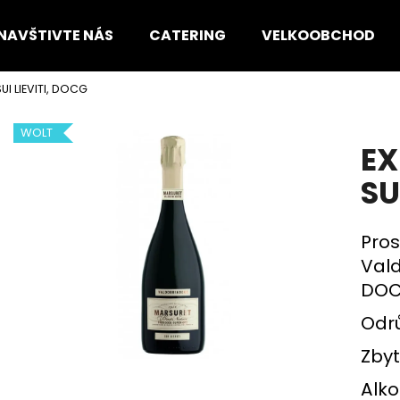
NAVŠTIVTE NÁS
CATERING
VELKOOBCHOD
UI LIEVITI, DOCG
Co potřebujete najít?
WOLT
EX
HLEDAT
SU
Pros
Doporučujeme
Val
DOCG
Odrů
Zbyt
Alko