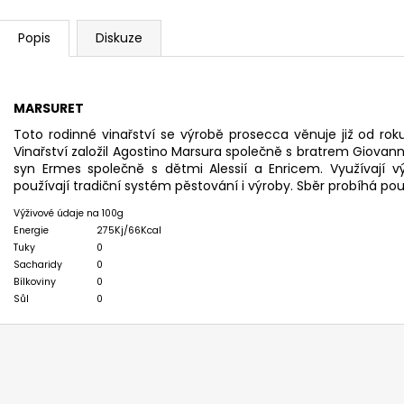
Popis
Diskuze
MARSURET
Toto rodinné vinařství se výrobě prosecca věnuje již od roku
Vinařství založil Agostino Marsura společně s bratrem Giovan
syn Ermes společně s dětmi Alessií a Enricem. Využívají vý
používají tradiční systém pěstování i výroby. Sběr probíhá pou
Výživové údaje na 100g
Energie
275Kj/66Kcal
Tuky
0
Sacharidy
0
Bílkoviny
0
Sůl
0