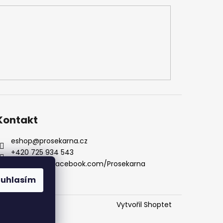
Kontakt
eshop
@
prosekarna.cz
+420 725 934 543
http://www.facebook.com/Prosekarna
prosekarna/
ouhlasím
Vytvořil Shoptet