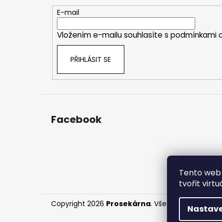
a
t
E-mail
í
Vložením e-mailu souhlasíte s
podmínkami o
PŘIHLÁSIT SE
Facebook
Tento web 
tvořit virt
Copyright 2026
Prosekárna
. Všechna práva vyh
Nastave