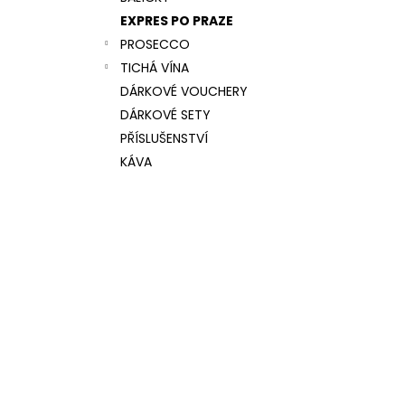
CANTINE VEDOVA CASA FARIVE, BRUT,
l
DOCG
EXPRES PO PRAZE
311 Kč
PROSECCO
TICHÁ VÍNA
DÁRKOVÉ VOUCHERY
DÁRKOVÉ SETY
PŘÍSLUŠENSTVÍ
KÁVA