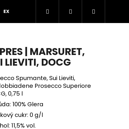
Hledat
Přihlášení
Nákupní
EXPRES PO PRAZE
VEČÍREK V PROSEKÁRNĚ
B
košík
PRES | MARSURET,
I LIEVITI, DOCG
ecco Spumante, Sui Lieviti,
dobbiadene Prosecco Superiore
, 0,75 l
da: 100% Glera
Následující
kový cukr: 0 g/l
hol: 11,5% vol.