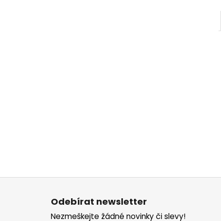
Z
á
Odebírat newsletter
p
Nezmeškejte žádné novinky či slevy!