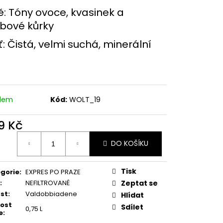
IVÁ VÍNA
: Tóny ovoce, kvasinek a
bové kůrky
: Čistá, velmi suchá, minerální
adem
Kód:
WOLT_19
9 Kč
ná
DO KOŠÍKU
:
Tisk
gorie
:
EXPRES PO PRAZE
:
NEFILTROVANÉ
Zeptat se
st
:
Valdobbiadene
Hlídat
kost
Sdílet
0,75 L
e
: