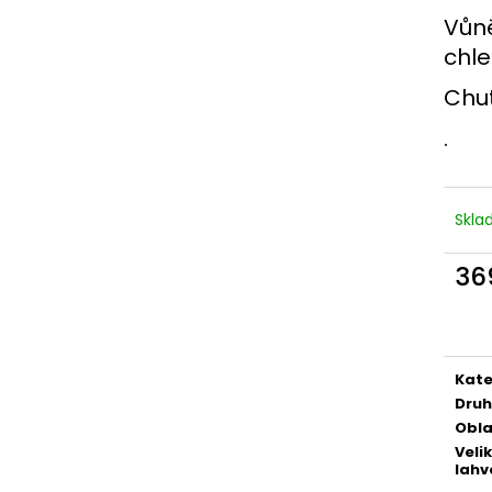
ANDREOLA AKELUM, BRUT, DOCG
STOPPER NA ŠUM
Vůně
306 Kč
145 Kč
chle
Chuť
.
Skl
36
Měr
cena
Kate
Druh
Obla
Veli
lahv