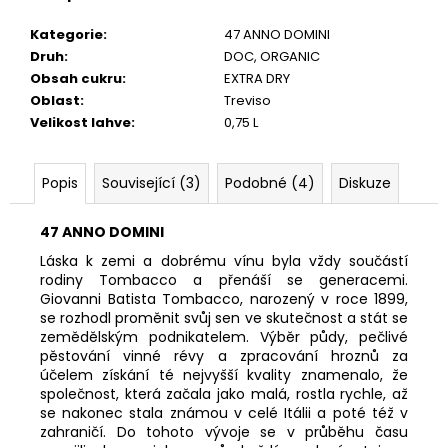
č
u
Kategorie
:
47 ANNO DOMINI
j
Druh
:
DOC
,
ORGANIC
e
Obsah cukru
:
EXTRA DRY
m
Oblast
:
Treviso
e
Velikost lahve
:
0,75 L
ZANOTTO
Popis
Související (3)
Podobné (4)
Diskuze
ZB,
EXTRA
BRUT,
47 ANNO DOMINI
DOCG
Láska k zemi a dobrému vínu byla vždy součástí
375
rodiny Tombacco a přenáší se generacemi.
Kč
Giovanni Batista Tombacco, narozený v roce 1899,
se rozhodl proměnit svůj sen ve skutečnost a stát se
zemědělským podnikatelem. Výběr půdy, pečlivé
pěstování vinné révy a zpracování hroznů za
účelem získání té nejvyšší kvality znamenalo, že
společnost, která začala jako malá, rostla rychle, až
se nakonec stala známou v celé Itálii a poté též v
zahraničí. Do tohoto vývoje se v průběhu času