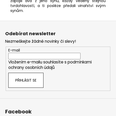
zapojili dva z jeho synů, každý vedený stejnou
tvrdohlavostí, a ti posléze předali vinařství svým
synům.
Z
á
Odebírat newsletter
p
Nezmeškejte žádné novinky či slevy!
a
t
E-mail
í
Vložením e-mailu souhlasíte s
podmínkami
ochrany osobních údajů
PŘIHLÁSIT SE
Facebook