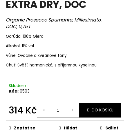
EXTRA DRY, DOC
a
j
Organic Prosecco Spumante, Millesimato,
í
DOC, 0,75 l
t
?
Odrůda: 100% Glera
Alkohol: 11% vol.
Vůně: Ovocné a květinové tóny
Chuť: Svěží, harmonická, s příjemnou kyselinou
HLEDAT
Skladem
Kód:
0503
D
o
p
314 Kč
DO KOŠÍKU
o
r
Měrná
cena:
u
Zeptat se
Hlídat
Sdílet