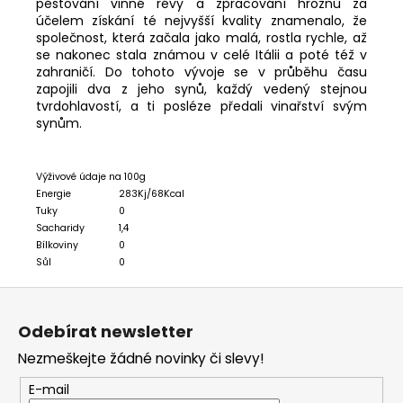
pěstování vinné révy a zpracování hroznů za
účelem získání té nejvyšší kvality znamenalo, že
společnost, která začala jako malá, rostla rychle, až
se nakonec stala známou v celé Itálii a poté též v
zahraničí. Do tohoto vývoje se v průběhu času
zapojili dva z jeho synů, každý vedený stejnou
tvrdohlavostí, a ti posléze předali vinařství svým
synům.
Výživové údaje na 100g
Energie
283Kj/68Kcal
Tuky
0
Sacharidy
1,4
Bílkoviny
0
Sůl
0
Z
á
Odebírat newsletter
p
Nezmeškejte žádné novinky či slevy!
a
t
E-mail