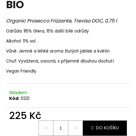
BIO
a
j
Organic Prosecco Frizzante, Treviso DOC, 0,75 l
í
t
Odrůda: 85% Glera, 15% další bílé odrůdy
?
Alkohol: 11% vol.
Vůně: Jemné a lehké aroma žlutých jablek a květin
Chuť: Vyvážená, ovocná, s příjemně dlouhou dochutí
HLEDAT
Vegan Friendly
Skladem
D
Kód:
0321
o
p
225 Kč
o
r
Měrná
DO KOŠÍKU
cena:
u