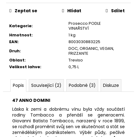
č
u
Zeptat se
Hlídat
Sdílet
j
e
Prosecco PODLE
Kategorie
:
m
VINAŘSTVÍ
e
Hmotnost
:
1 kg
EAN
:
8003030883225
DOC
,
ORGANIC
,
VEGAN
,
Druh
:
INTEGRALE
FRIZZANTE
ZERO,
Oblast
:
Treviso
BRUT
Velikost lahve
:
0,75 L
NATURE,
DOC
289
Popis
Související (2)
Podobné (3)
Diskuze
Kč
47 ANNO DOMINI
Láska k zemi a dobrému vínu byla vždy součástí
rodiny Tombacco a přenáší se generacemi.
Giovanni Batista Tombacco, narozený v roce 1899,
se rozhodl proměnit svůj sen ve skutečnost a stát se
zemědělským podnikatelem. Výběr půdy, pečlivé