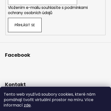
í
Vložením e-mailu souhlasíte s
podmínkami
ochrany osobních údajů
PŘIHLÁSIT SE
Facebook
Kontakt
Tento web využívá soubory cookies, které nám
eshop
@
prosekarna.cz
pomáhají tvořit virtuální prostor na míru.
Více
+420 725 934 543
informací
zde
.
http://www.facebook.com/Prosekarna