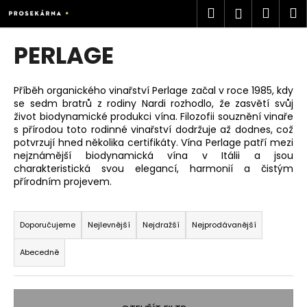
K
Přejít
Hledat
Náku
M
Přihlášen
na
o
obsah
Zpět
Zpět
košík
š
PERLAGE
í
C
k
o
Příběh organického vinařství Perlage začal v roce 1985, kdy
se sedm bratrů z rodiny Nardi rozhodlo, že zasvětí svůj
p
život biodynamické produkci vína. Filozofii souznění vinaře
o
s přírodou toto rodinné vinařství dodržuje až dodnes, což
t
potvrzují hned několika certifikáty. Vína Perlage patří mezi
nejznámější biodynamická vína v Itálii a jsou
ř
charakteristická svou elegancí, harmonií a čistým
e
přírodním projevem.
b
Ř
u
a
Doporučujeme
Nejlevnější
Nejdražší
Nejprodávanější
j
z
e
Abecedně
e
t
n
e
í
n