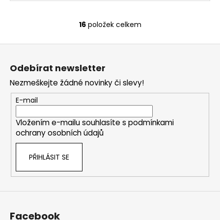
16
položek celkem
O
v
Z
l
á
á
Odebírat newsletter
d
p
a
Nezmeškejte žádné novinky či slevy!
a
c
t
E-mail
í
í
p
Vložením e-mailu souhlasíte s
podmínkami
r
ochrany osobních údajů
v
k
PŘIHLÁSIT SE
y
v
ý
p
i
s
Facebook