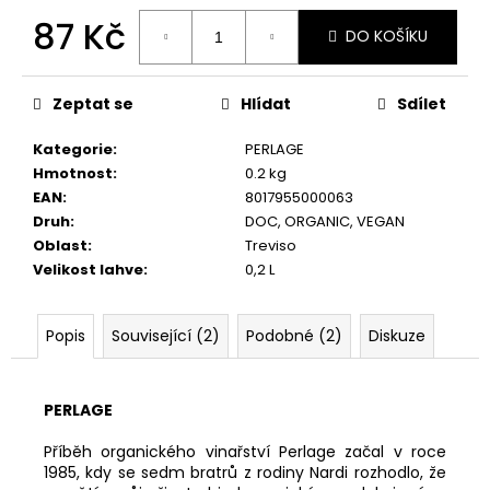
č
87 Kč
u
DO KOŠÍKU
j
Měrná
e
cena:
m
Zeptat se
Hlídat
Sdílet
e
Kategorie
:
PERLAGE
Hmotnost
:
0.2 kg
REBULI,
EAN
:
8017955000063
EXTRA
Druh
:
DOC
,
ORGANIC
,
VEGAN
DRY,
DOC
Oblast
:
Treviso
Velikost lahve
:
0,2 L
255
Kč
Popis
Související (2)
Podobné (2)
Diskuze
PERLAGE
Příběh organického vinařství Perlage začal v roce
1985, kdy se sedm bratrů z rodiny Nardi rozhodlo, že