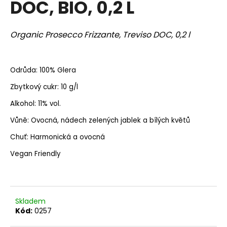
DOC, BIO, 0,2 L
a
j
Organic Prosecco Frizzante, Treviso DOC, 0,2 l
í
t
?
Odrůda: 100% Glera
Zbytkový cukr: 10 g/l
Alkohol: 11% vol.
HLEDAT
Vůně: Ovocná, nádech zelených jablek a bílých květů
Chuť: Harmonická a ovocná
Vegan Friendly
D
o
p
o
Skladem
r
Kód:
0257
u