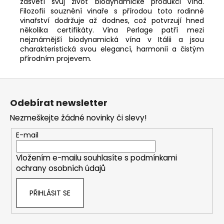
zasvětí svůj život biodynamické produkci vína.
Filozofii souznění vinaře s přírodou toto rodinné
vinařství dodržuje až dodnes, což potvrzují hned
několika certifikáty. Vína Perlage patří mezi
nejznámější biodynamická vína v Itálii a jsou
charakteristická svou elegancí, harmonií a čistým
přírodním projevem.
Z
á
Odebírat newsletter
p
Nezmeškejte žádné novinky či slevy!
a
t
E-mail
í
Vložením e-mailu souhlasíte s
podmínkami
ochrany osobních údajů
PŘIHLÁSIT SE