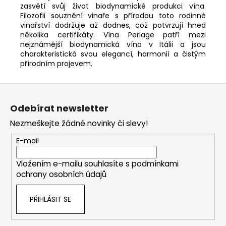
zasvětí svůj život biodynamické produkci vína.
Filozofii souznění vinaře s přírodou toto rodinné
vinařství dodržuje až dodnes, což potvrzují hned
několika certifikáty. Vína Perlage patří mezi
nejznámější biodynamická vína v Itálii a jsou
charakteristická svou elegancí, harmonií a čistým
přírodním projevem.
Z
á
Odebírat newsletter
p
Nezmeškejte žádné novinky či slevy!
a
t
E-mail
í
Vložením e-mailu souhlasíte s
podmínkami
ochrany osobních údajů
PŘIHLÁSIT SE