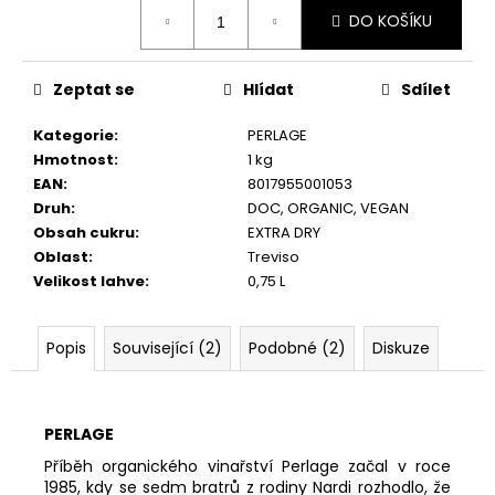
č
Měrná
DO KOŠÍKU
u
cena:
j
e
Zeptat se
Hlídat
Sdílet
m
e
Kategorie
:
PERLAGE
Hmotnost
:
1 kg
EAN
:
8017955001053
STOPPER
NA
Druh
:
DOC
,
ORGANIC
,
VEGAN
ŠUMIVÁ
Obsah cukru
:
EXTRA DRY
VÍNA
Oblast
:
Treviso
145
Velikost lahve
:
0,75 L
Kč
Popis
Související (2)
Podobné (2)
Diskuze
PERLAGE
Příběh organického vinařství Perlage začal v roce
1985, kdy se sedm bratrů z rodiny Nardi rozhodlo, že