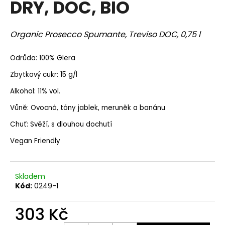
DRY, DOC, BIO
a
j
Organic Prosecco Spumante, Treviso DOC,
0,75 l
í
t
Odrůda: 100% Glera
?
Zbytkový cukr: 15 g/l
Alkohol: 11% vol.
Vůně: Ovocná, tóny jablek, meruněk a banánu
HLEDAT
Chuť: Svěží, s dlouhou dochutí
Vegan Friendly
D
o
Skladem
p
Kód:
0249-1
o
r
303 Kč
u