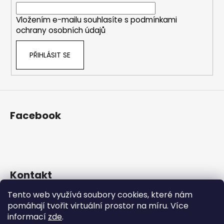
í
í
p
Vložením e-mailu souhlasíte s
podmínkami
r
ochrany osobních údajů
v
k
PŘIHLÁSIT SE
y
v
ý
p
i
s
Facebook
u
Kontakt
Tento web využívá soubory cookies, které nám
eshop
@
prosekarna.cz
pomáhají tvořit virtuální prostor na míru.
Více
+420 725 934 543
informací
zde
.
http://www.facebook.com/Prosekarna