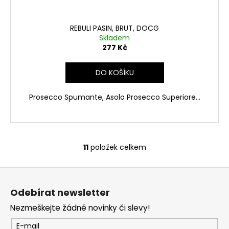
REBULI PASIN, BRUT, DOCG
Skladem
277 Kč
DO KOŠÍKU
Prosecco Spumante, Asolo Prosecco Superiore...
11
položek celkem
O
v
Z
l
á
á
Odebírat newsletter
d
p
a
Nezmeškejte žádné novinky či slevy!
a
c
t
E-mail