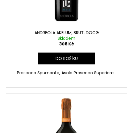
d
u
k
t
ů
ANDREOLA AKELUM, BRUT, DOCG
Skladem
306 Kč
DO KOŠÍKU
Prosecco Spumante, Asolo Prosecco Superiore...