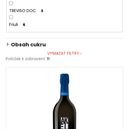
TREVISO DOC
3
Friuli
6
Obsah cukru
VYMAZAT FILTRY
Položek k zobrazení:
11
V
ý
p
i
s
p
r
o