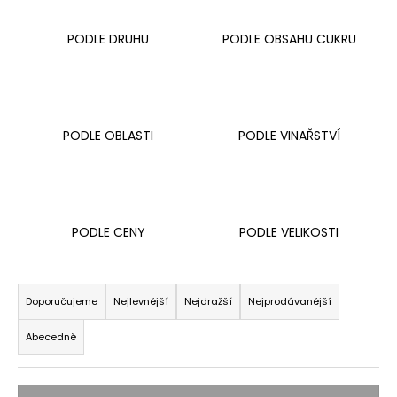
a
PODLE DRUHU
PODLE OBSAHU CUKRU
j
í
t
?
PODLE OBLASTI
PODLE VINAŘSTVÍ
HLEDAT
PODLE CENY
PODLE VELIKOSTI
Ř
D
a
o
Doporučujeme
Nejlevnější
Nejdražší
Nejprodávanější
p
z
o
Abecedně
e
r
n
u
í