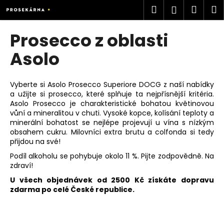
K
Přejít
Hledat
Náku
M
Přihlášen
na
o
obsah
Zpět
Zpět
košík
š
Prosecco z oblasti
í
C
Asolo
k
o
p
Vyberte si Asolo Prosecco Superiore DOCG z naší nabídky
o
a užijte si prosecco, které splňuje ta nejpřísnější kritéria.
Asolo
Prosecco je charakteristické bohatou květinovou
t
vůní a mineralitou v chuti.
Vysoké kopce, kolísání teploty a
ř
minerální bohatost se nejlépe projevují u vína s nízkým
e
obsahem cukru. Milovníci extra brutu a colfonda si tedy
přijdou na své!
b
u
Podíl alkoholu se pohybuje okolo 11 %. Pijte zodpovědně. Na
zdraví!
j
U všech objednávek od 2500 Kč získáte dopravu
e
zdarma po celé České republice.
t
e
n