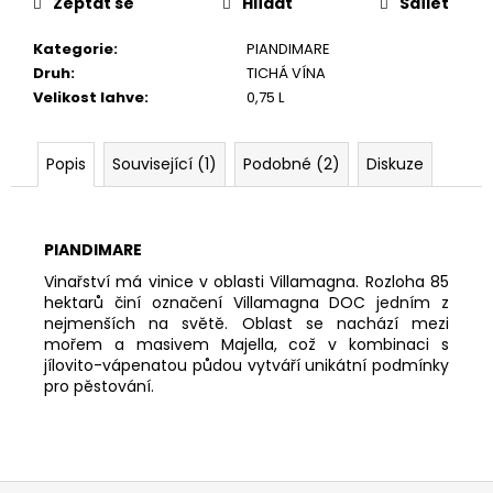
č
Zeptat se
Hlídat
Sdílet
u
j
Kategorie
:
PIANDIMARE
e
Druh
:
TICHÁ VÍNA
m
Velikost lahve
:
0,75 L
e
Popis
Související (1)
Podobné (2)
Diskuze
CANTINE
VEDOVA
CASA
FARIVE,
PIANDIMARE
BRUT,
DOCG
Vinařství má vinice v oblasti Villamagna. Rozloha 85
hektarů činí označení Villamagna DOC jedním z
311
nejmenších na světě. Oblast se nachází mezi
Kč
mořem a masivem Majella, což v kombinaci s
jílovito-vápenatou půdou vytváří unikátní podmínky
pro pěstování.