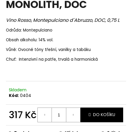
MONOLITH, DOC
a
j
Vino Rosso, Montepulciano d´Abruzzo, DOC, 0,75 L
í
t
Odrůda: Montepulciano
?
Obsah alkoholu: 14% vol.
Vůně: Ovocné tóny třešní, vanilky a tabáku
Chuť: Intenzivní na patře, trvalá a harmonická
HLEDAT
Skladem
D
Kód:
0404
o
p
317 Kč
o
DO KOŠÍKU
r
Měrná
u
cena: