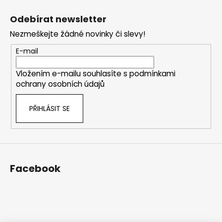
Z
á
Odebírat newsletter
p
Nezmeškejte žádné novinky či slevy!
a
t
E-mail
í
Vložením e-mailu souhlasíte s
podmínkami
ochrany osobních údajů
PŘIHLÁSIT SE
Facebook