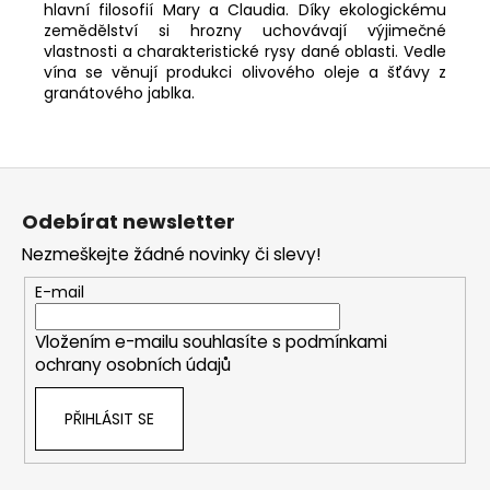
hlavní filosofií Mary a Claudia.
Díky ekologickému
zemědělství si hrozny uchovávají výjimečné
vlastnosti a charakteristické rysy dané oblasti.
Vedle
vína se věnují produkci olivového oleje a šťávy z
granátového jablka.
Z
á
Odebírat newsletter
p
Nezmeškejte žádné novinky či slevy!
a
t
E-mail
í
Vložením e-mailu souhlasíte s
podmínkami
ochrany osobních údajů
PŘIHLÁSIT SE