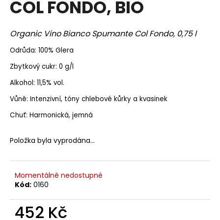
COL FONDO, BIO
a
j
Organic Vino Bianco Spumante Col Fondo, 0,75 l
í
t
Odrůda: 100% Glera
?
Zbytkový cukr: 0 g/l
Alkohol: 11,5% vol.
Vůně: Intenzivní, tóny chlebové kůrky a kvasinek
HLEDAT
Chuť: Harmonická, jemná
Položka byla vyprodána…
D
o
Momentálně nedostupné
p
Kód:
0160
o
r
452 Kč
u