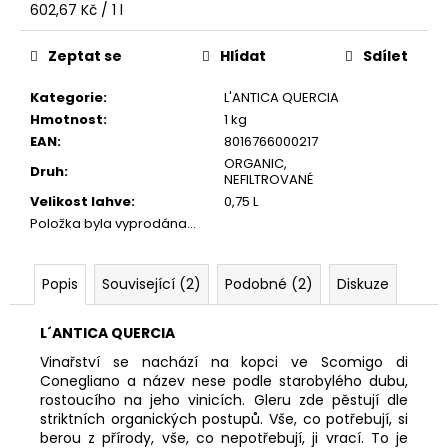
č
Měrná
602,67 Kč / 1 l
u
cena:
j
Zeptat se
Hlídat
Sdílet
e
m
Kategorie
:
L'ANTICA QUERCIA
e
Hmotnost
:
1 kg
EAN
:
8016766000217
ORGANIC
,
LUCA
Druh
:
NEFILTROVANÉ
RICCI,
Velikost lahve
:
0,75 L
BRUT,
DOCG
Položka byla vyprodána…
288
Kč
Popis
Související (2)
Podobné (2)
Diskuze
L´ANTICA QUERCIA
Vinařství se nachází na kopci ve Scomigo di
Conegliano a název nese podle starobylého dubu,
rostoucího na jeho vinicích. Gleru zde pěstují dle
striktních organických postupů. Vše, co potřebují, si
berou z přírody, vše, co nepotřebují, ji vrací. To je