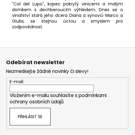
"Col del Lupo", kopec pokrytý vinicemi a malým
domkem s dechberoucím výhledem. Dnes se o
vinařství stará jeho dcera Diana a synovci Marco a
Giulia, se stejnou úctou a smyslem pro
zodpovědnost.
Z
á
Odebírat newsletter
p
Nezmeškejte žádné novinky či slevy!
a
t
E-mail
í
Vložením e-mailu souhlasíte s
podmínkami
ochrany osobních údajů
PŘIHLÁSIT SE