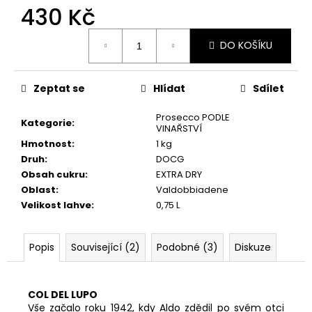
č
430 Kč
u
j
Měrná
DO KOŠÍKU
e
cena:
m
e
Zeptat se
Hlídat
Sdílet
Prosecco PODLE
PERLAGE
Kategorie
:
VINAŘSTVÍ
È
BIO,
Hmotnost
:
1 kg
ROSÈ,
Druh
:
DOCG
IGT,
Obsah cukru
:
EXTRA DRY
BIO
Oblast
:
Valdobbiadene
220
Velikost lahve
:
0,75 L
Kč
Popis
Související (2)
Podobné (3)
Diskuze
.
COL DEL LUPO
Vše začalo roku 1942, kdy Aldo zdědil po svém otci