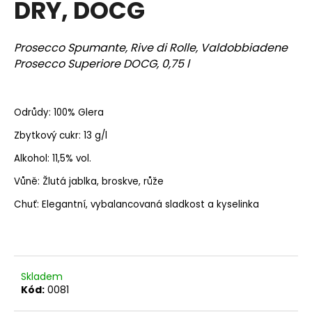
DRY, DOCG
a
j
Prosecco Spumante, Rive di Rolle, Valdobbiadene
í
Prosecco Superiore DOCG, 0,75 l
t
?
Odrůdy: 100% Glera
Zbytkový cukr: 13 g/l
Alkohol: 11,5% vol.
HLEDAT
Vůně: Žlutá jablka, broskve, růže
Chuť: Elegantní, vybalancovaná sladkost a kyselinka
D
o
p
o
Skladem
r
Kód:
0081
u