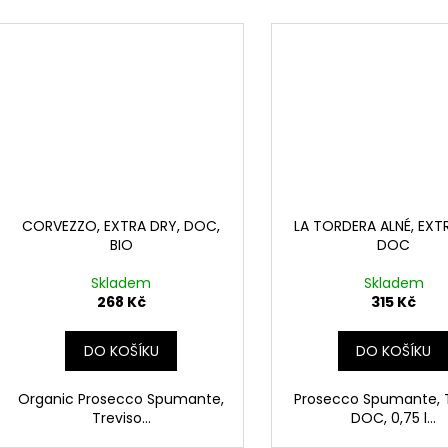
CORVEZZO, EXTRA DRY, DOC,
LA TORDERA ALNÉ, EXT
BIO
DOC
Skladem
Skladem
268 Kč
315 Kč
DO KOŠÍKU
DO KOŠÍKU
Organic Prosecco Spumante,
Prosecco Spumante, T
Treviso...
DOC, 0,75 l...