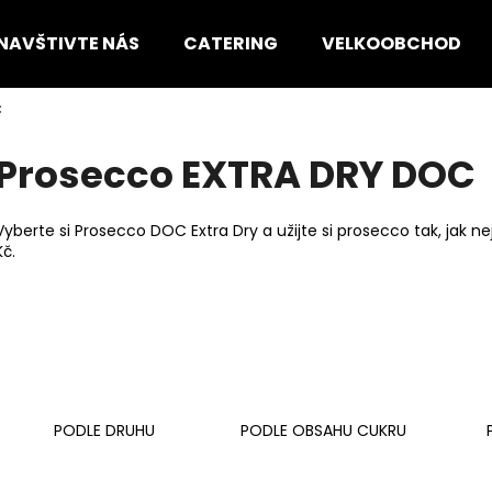
NAVŠTIVTE NÁS
CATERING
VELKOOBCHOD
C
Co potřebujete najít?
Prosecco EXTRA DRY DOC
HLEDAT
Vyberte si Prosecco DOC Extra Dry a užijte si prosecco tak, jak
Kč.
Doporučujeme
PODLE DRUHU
PODLE OBSAHU CUKRU