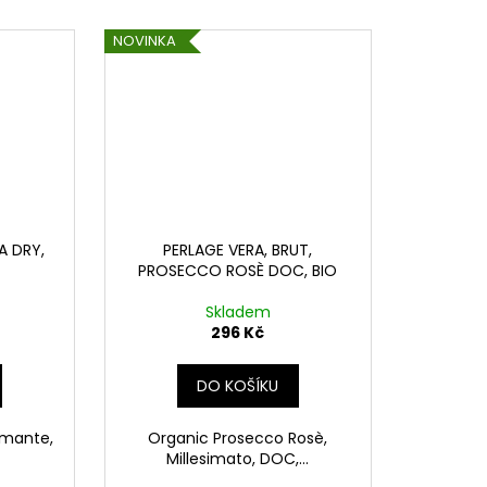
NOVINKA
A DRY,
PERLAGE VERA, BRUT,
PROSECCO ROSÈ DOC, BIO
Skladem
296 Kč
DO KOŠÍKU
umante,
Organic Prosecco Rosè,
Millesimato, DOC,...