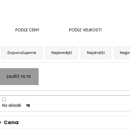
RIVA DEI FRATI, EXTRA DRY, DOCG
RIVA DEI FRATI,
322 Kč
322 Kč
PODLE CENY
PODLE VELIKOSTI
Ř
a
Doporučujeme
Nejlevnější
Nejdražší
Nejp
z
e
n
ZAVŘÍT FILTR
í
p
r
o
Na skladě
15
d
u
Cena
k