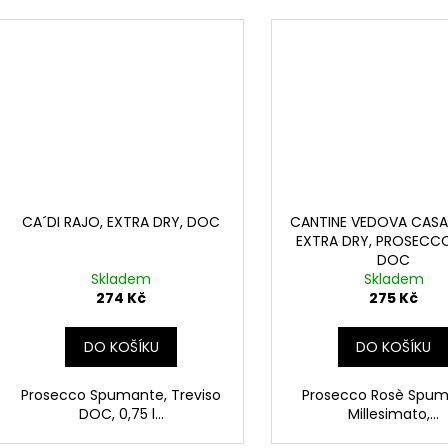
CA´DI RAJO, EXTRA DRY, DOC
CANTINE VEDOVA CASA 
EXTRA DRY, PROSECC
DOC
Skladem
Skladem
274 Kč
275 Kč
DO KOŠÍKU
DO KOŠÍKU
Prosecco Spumante, Treviso
Prosecco Rosè Spum
DOC, 0,75 l...
Millesimato,...