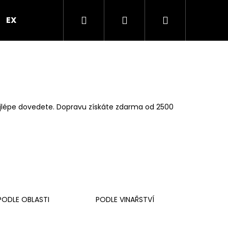
Hledat
Přihlášení
Nákupní
EXPRES PO PRAZE
VEČÍREK V PROSEKÁRNĚ
B
košík
 nejlépe dovedete. Dopravu získáte zdarma od 2500
Následující
PODLE OBLASTI
PODLE VINAŘSTVÍ