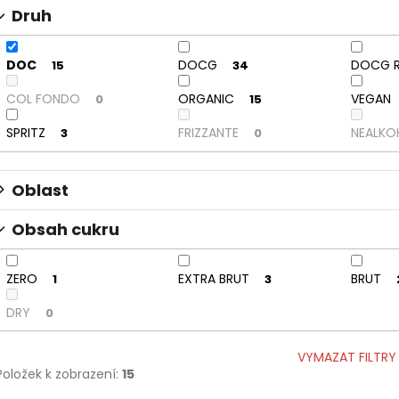
Druh
t
ů
DOC
DOCG
DOCG R
15
34
COL FONDO
ORGANIC
VEGAN
0
15
SPRITZ
FRIZZANTE
NEALKO
3
0
Oblast
Obsah cukru
ZERO
EXTRA BRUT
BRUT
1
3
DRY
0
VYMAZAT FILTRY
Položek k zobrazení:
15