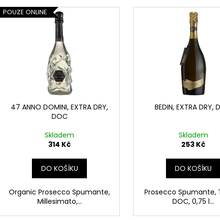
V
POUZE ONLINE
ý
p
i
s
p
r
o
d
47 ANNO DOMINI, EXTRA DRY,
BEDIN, EXTRA DRY,
DOC
u
k
Skladem
Skladem
t
314 Kč
253 Kč
ů
DO KOŠÍKU
DO KOŠÍKU
Organic Prosecco Spumante,
Prosecco Spumante, T
Millesimato,...
DOC, 0,75 l...