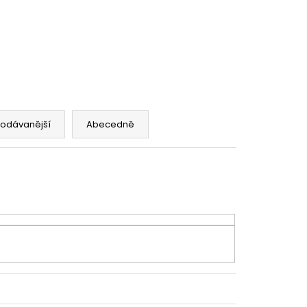
 BRUT, DOCG
rodávanější
Abecedně