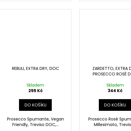
REBULI, EXTRA DRY, DOC
ZARDETTO, EXTRA 
PROSECCO ROSÈ 
Skladem
Skladem
255 Kč
344 Kč
DO KOŠÍKU
DO KOŠÍKU
Prosecco Spumante, Vegan
Prosecco Rosè Spum
Friendly, Treviso DOC,...
Millesimato, Treviso