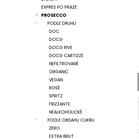
REBULI PASIN, BRUT, DOCG
l
EXPRES PO PRAZE
277 Kč
PROSECCO
PODLE DRUHU
DOC
DOCG
DOCG RIVE
DOCG CARTIZZE
NEFILTROVANÉ
ORGANIC
VEGAN
ROSÈ
SPRITZ
FRIZZANTE
NEALKOHOLICKÉ
PODLE OBSAHU CUKRU
ZERO
EXTRA BRUT