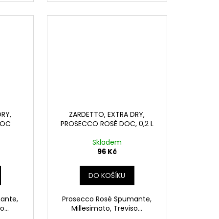
DRY,
ZARDETTO, EXTRA DRY,
DOC
PROSECCO ROSÈ DOC, 0,2 L
Skladem
96 Kč
DO KOŠÍKU
ante,
Prosecco Rosè Spumante,
...
Millesimato, Treviso...