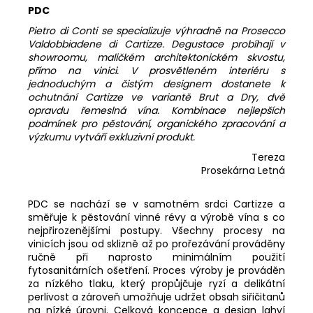
PDC
Pietro di Conti se specializuje výhradně na Prosecco
Valdobbiadene di Cartizze. Degustace probíhají v
showroomu, maličkém architektonickém skvostu,
přímo na vinici. V prosvětleném interiéru s
jednoduchým a čistým designem dostanete k
ochutnání Cartizze ve variantě Brut a Dry, dvě
opravdu řemeslná vína. Kombinace nejlepších
podmínek pro pěstování, organického zpracování a
výzkumu vytváří exkluzivní produkt.
Tereza
Prosekárna Letná
PDC se nachází se v samotném srdci Cartizze a
směřuje k pěstování vinné révy a výrobě vína s co
nejpřirozenějšími postupy. Všechny procesy na
vinicích jsou od sklizně až po prořezávání prováděny
ručně při naprosto minimálním použití
fytosanitárních ošetření. Proces výroby je prováděn
za nízkého tlaku, který propůjčuje ryzí a delikátní
perlivost a zároveň umožňuje udržet obsah siřičitanů
na nízké úrovni. Celková koncepce a design lahví