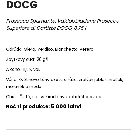
DOCG
a
j
Prosecco Spumante, Valdobbiadene Prosecco
í
Superiore di Cartizze DOCG, 0,75 l
t
?
Odrůda: Glera, Verdiso, Bianchetta, Perera
Zbytkový cukr: 20 g/l
Alkohol: 11,5% vol.
HLEDAT
Vůně: Květinové tóny akátu a růže, zralých jablek, hrušek,
meruněk a medu
D
Chuť: Čistá, se svěžími tóny exotického ovoce
o
Roční produkce: 5 000 lahví
p
o
r
u