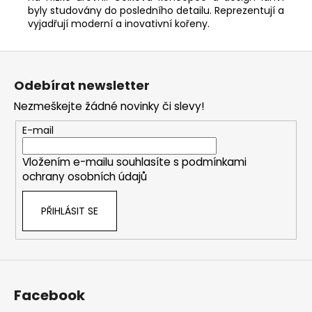
byly studovány do posledního detailu. Reprezentují a
vyjadřují moderní a inovativní kořeny.
Z
á
Odebírat newsletter
p
Nezmeškejte žádné novinky či slevy!
a
t
E-mail
í
Vložením e-mailu souhlasíte s
podmínkami
ochrany osobních údajů
PŘIHLÁSIT SE
Facebook