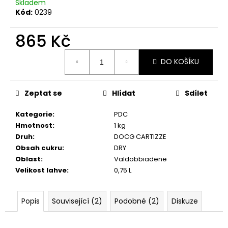
č
Skladem
u
Kód:
0239
j
e
865 Kč
m
Měrná
e
DO KOŠÍKU
cena:
PLÁTĚNÁ
Zeptat se
Hlídat
Sdílet
TAŠKA
THIS
BAG
Kategorie
:
PDC
MAY
Hmotnost
:
1 kg
CONTAIN
Druh
:
DOCG CARTIZZE
PROSECCO
/
Obsah cukru
:
DRY
BÉŽOVÁ
Oblast
:
Valdobbiadene
160
Velikost lahve
:
0,75 L
Kč
Popis
Související (2)
Podobné (2)
Diskuze
.