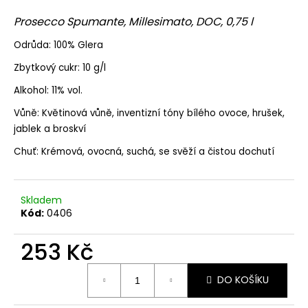
a
Prosecco Spumante, Millesimato, DOC, 0,75 l
j
Odrůda: 100% Glera
í
t
Zbytkový cukr: 10 g/l
?
Alkohol: 11% vol.
Vůně: Květinová vůně, inventizní tóny bílého ovoce, hrušek,
jablek a broskví
Chuť: Krémová, ovocná, suchá, se svěží a čistou dochutí
HLEDAT
Skladem
Kód:
0406
D
o
253 Kč
p
o
Měrná
r
DO KOŠÍKU
cena:
u