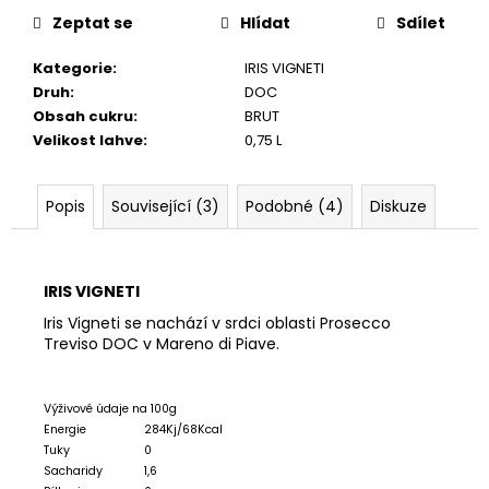
č
Zeptat se
Hlídat
Sdílet
u
j
Kategorie
:
IRIS VIGNETI
e
Druh
:
DOC
m
Obsah cukru
:
BRUT
e
Velikost lahve
:
0,75 L
PLÁTĚNÁ
TAŠKA
Popis
Související (3)
Podobné (4)
Diskuze
THIS
BAG
MAY
CONTAIN
IRIS VIGNETI
PROSECCO
/
Iris Vigneti se nachází v srdci oblasti Prosecco
BÉŽOVÁ
Treviso DOC v Mareno di Piave.
160
Kč
Výživové údaje na 100g
Energie
284Kj/68Kcal
Tuky
0
Sacharidy
1,6