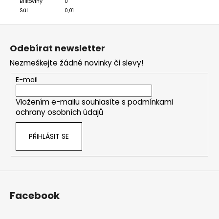
Bílkoviny
0
Sůl
0,01
Z
á
Odebírat newsletter
p
Nezmeškejte žádné novinky či slevy!
a
t
E-mail
í
Vložením e-mailu souhlasíte s
podmínkami
ochrany osobních údajů
PŘIHLÁSIT SE
Facebook