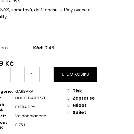
 a bylinek
OSSO, BIO
Svěží, sametová, delší dochuť s tóny ovoce a
lity
adem
Kód:
0146
9 Kč
ná
DO KOŠÍKU
:
Tisk
gorie
:
GARBARA
:
DOCG CARTIZZE
Zeptat se
ah
Hlídat
EXTRA DRY
u
:
Sdílet
st
:
Valdobbiadene
kost
0,75 L
e
: