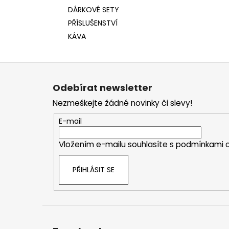
DÁRKOVÉ SETY
PŘÍSLUŠENSTVÍ
KÁVA
Z
á
Odebírat newsletter
p
Nezmeškejte žádné novinky či slevy!
a
t
E-mail
í
Vložením e-mailu souhlasíte s
podmínkami o
PŘIHLÁSIT SE