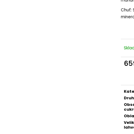
mandlí
INTEGRALE ZERO, BRUT NATURE, DOC
DOPO LAVORO R
289 Kč
196 Kč
Chuť: 
minera
Skl
65
Měr
cena
Kate
Druh
Obs
cukr
Obla
Veli
lahv