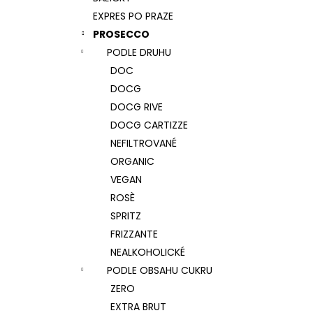
CORVEZZO SHAKE ME, COL FONDO,
l
ROSÉ, DOC
EXPRES PO PRAZE
262 Kč
PROSECCO
PODLE DRUHU
DOC
DOCG
DOCG RIVE
DOCG CARTIZZE
NEFILTROVANÉ
ORGANIC
VEGAN
ROSÈ
SPRITZ
FRIZZANTE
NEALKOHOLICKÉ
PODLE OBSAHU CUKRU
ZERO
EXTRA BRUT