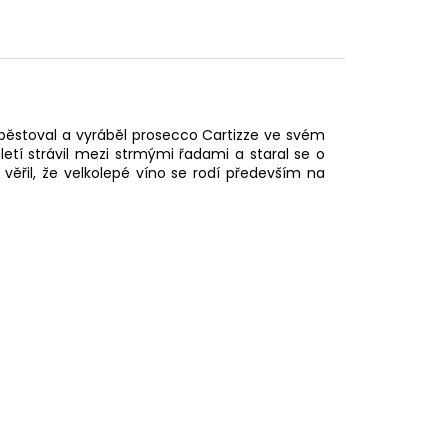
 pěstoval a vyráběl prosecco Cartizze ve svém
letí strávil mezi strmými řadami a staral se o
ěřil, že velkolepé víno se rodí především na