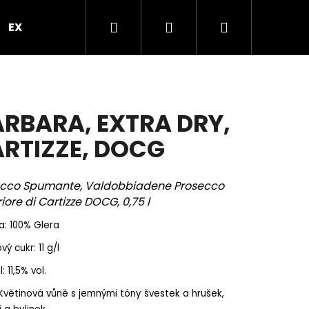
Hledat
Přihlášení
Nákupní
EXPRES PO PRAZE
VEČÍREK V PROSEKÁRNĚ
B
košík
RBARA, EXTRA DRY,
RTIZZE, DOCG
ecco Spumante, Valdobbiadene Prosecco
iore di Cartizze DOCG, 0,75 l
: 100% Glera
ý cukr: 11 g/l
Následující
: 11,5% vol.
Květinová vůně s jemnými tóny švestek a hrušek,