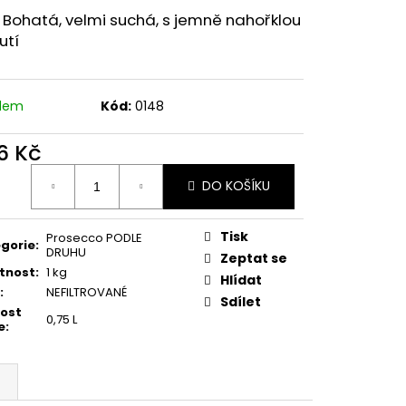
OSSO, BIO
 Bohatá, velmi suchá, s jemně nahořklou
utí
adem
Kód:
0148
6 Kč
ná
DO KOŠÍKU
:
Tisk
Prosecco PODLE
gorie
:
DRUHU
Zeptat se
tnost
:
1 kg
Hlídat
:
NEFILTROVANÉ
Sdílet
kost
0,75 L
e
: