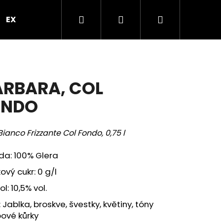
Hledat
Přihlášení
Nákupní
EXPRES PO PRAZE
VEČÍREK V PROSEKÁRNĚ
B
košík
RBARA, COL
ONDO
Bianco Frizzante Col Fondo, 0,75 l
da: 100% Glera
ový cukr: 0 g/l
l: 10,5% vol.
Následující
 Jablka, broskve, švestky, květiny, tóny
ové kůrky