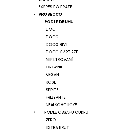
CORVEZZO SHAKE ME, COL FONDO,
l
ROSÉ, DOC
EXPRES PO PRAZE
262 Kč
PROSECCO
PODLE DRUHU
DOC
DOCG
DOCG RIVE
DOCG CARTIZZE
NEFILTROVANÉ
ORGANIC
VEGAN
ROSÈ
SPRITZ
FRIZZANTE
NEALKOHOLICKÉ
PODLE OBSAHU CUKRU
ZERO
EXTRA BRUT