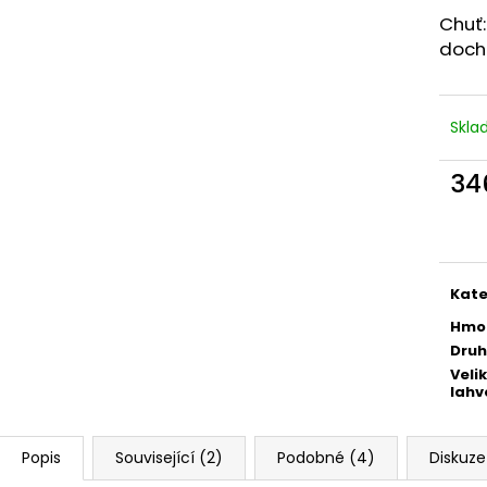
INTEGRALE ZERO, BRUT NATURE, DOC
DOPO LAVORO R
Chuť:
289 Kč
196 Kč
doch
Skl
34
Měr
cena
Kate
Hmo
Druh
Veli
lahv
Popis
Související (2)
Podobné (4)
Diskuze