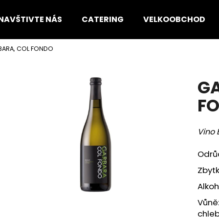
NAVŠTIVTE NÁS
CATERING
VELKOOBCHOD
BARA, COL FONDO
Co potřebujete najít?
GA
HLEDAT
F
Vino 
Doporučujeme
Odrů
Zbytk
Alkoho
Vůně:
chleb