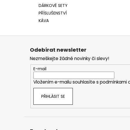
DÁRKOVÉ SETY
PŘÍSLUŠENSTVÍ
KÁVA
Z
á
Odebírat newsletter
p
Nezmeškejte žádné novinky či slevy!
a
t
E-mail
í
Vložením e-mailu souhlasíte s
podmínkami o
PŘIHLÁSIT SE