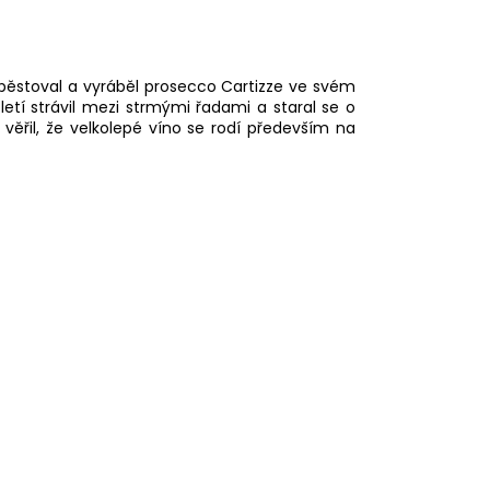
 pěstoval a vyráběl prosecco Cartizze ve svém
letí strávil mezi strmými řadami a staral se o
ěřil, že velkolepé víno se rodí především na