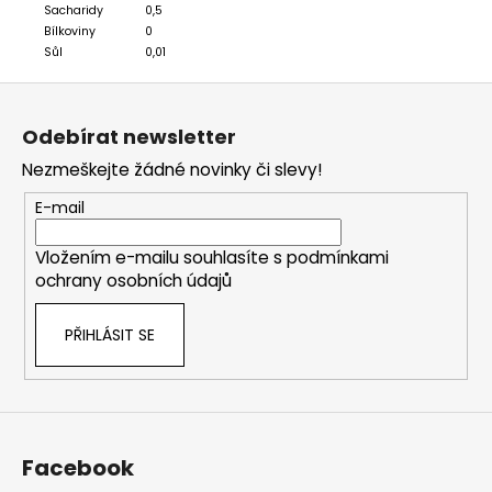
Sacharidy
0,5
Bílkoviny
0
Sůl
0,01
Z
á
Odebírat newsletter
p
Nezmeškejte žádné novinky či slevy!
a
t
E-mail
í
Vložením e-mailu souhlasíte s
podmínkami
ochrany osobních údajů
PŘIHLÁSIT SE
Facebook