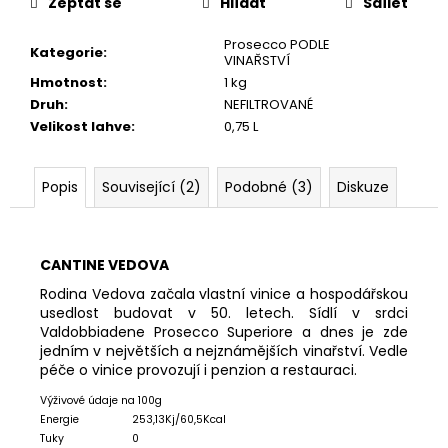
č
Zeptat se
Hlídat
Sdílet
u
j
Prosecco PODLE
Kategorie
:
VINAŘSTVÍ
e
Hmotnost
:
1 kg
m
Druh
:
NEFILTROVANÉ
e
Velikost lahve
:
0,75 L
STOPPER
Popis
Související (2)
Podobné (3)
Diskuze
NA
ŠUMIVÁ
VÍNA
145
CANTINE VEDOVA
Kč
Rodina Vedova začala vlastní vinice a hospodářskou
usedlost budovat v 50. letech. Sídlí v srdci
Valdobbiadene Prosecco Superiore a dnes je zde
jedním v největších a nejznámějších vinařství. Vedle
péče o vinice provozují i penzion a restauraci.
Výživové údaje na 100g
Energie
253,13Kj/60,5Kcal
Tuky
0