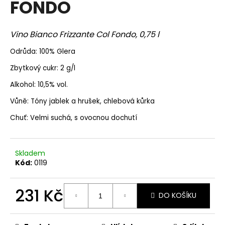
FONDO
a
j
Vino Bianco Frizzante Col Fondo, 0,75 l
í
t
Odrůda: 100% Glera
?
Zbytkový cukr: 2 g/l
Alkohol: 10,5% vol.
Vůně: Tóny jablek a hrušek, chlebová kůrka
HLEDAT
Chuť: Velmi suchá, s ovocnou dochutí
Skladem
D
Kód:
0119
o
p
231 Kč
o
DO KOŠÍKU
r
Měrná
u
cena: