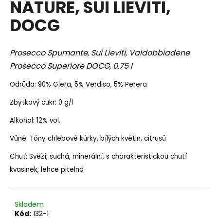
NATURE, SUI LIEVITI,
a
DOCG
j
í
t
Prosecco Spumante, Sui Lieviti, Valdobbiadene
?
Prosecco Superiore DOCG, 0,75 l
Odrůda: 90% Glera, 5% Verdiso, 5% Perera
Zbytkový cukr: 0 g/l
HLEDAT
Alkohol: 12% vol.
Vůně: Tóny chlebové kůrky, bílých květin, citrusů
D
Chuť: Svěží, suchá, minerální, s charakteristickou chutí
o
kvasinek, lehce pitelná
p
o
r
Skladem
u
Kód:
132-1