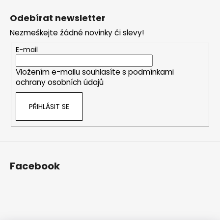
á
Odebírat newsletter
p
Nezmeškejte žádné novinky či slevy!
a
t
E-mail
í
Vložením e-mailu souhlasíte s
podmínkami
ochrany osobních údajů
PŘIHLÁSIT SE
Facebook