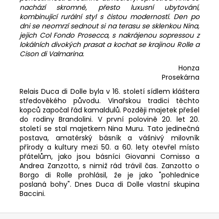
nachází skromné, přesto luxusní ubytování,
kombinující rurální styl s čistou moderností. Den po
dni se neomrzí sednout si na terasu se sklenkou Nina,
jejich Col Fondo Prosecca, s nakrájenou sopressou z
lokálních divokých prasat a kochat se krajinou Rolle a
Cison di Valmarina.
Honza
Prosekárna
Relais Duca di Dolle byla v 16. století sídlem kláštera
středověkého původu. Vinařskou tradici těchto
kopců započal řád kamaldulů. Později majetek přešel
do rodiny Brandolini. V první polovině 20. let 20.
století se stal majetkem Nina Muru. Tato jedinečná
postava, amatérský básník a vášnivý milovník
přírody a kultury mezi 50. a 60. lety otevřel místo
přátelům, jako jsou básníci Giovanni Comisso a
Andrea Zanzotto, s nimiž rád trávil čas. Zanzotto o
Borgo di Rolle prohlásil, že je jako "pohlednice
poslaná bohy". Dnes Duca di Dolle vlastní skupina
Baccini.
Z