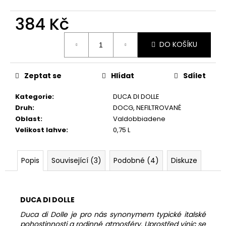
č
u
384 Kč
j
e
Měrná
m
DO KOŠÍKU
cena:
e
Zeptat se
Hlídat
Sdílet
INTEGRALE
ZERO,
Kategorie
:
DUCA DI DOLLE
BRUT
Druh
:
DOCG
,
NEFILTROVANÉ
NATURE,
Oblast
:
Valdobbiadene
DOC
Velikost lahve
:
0,75 L
289
Kč
Popis
Související (3)
Podobné (4)
Diskuze
DUCA DI DOLLE
Duca di Dolle je pro nás synonymem typické italské
pohostinnosti a rodinné atmosféry. Uprostřed vinic se