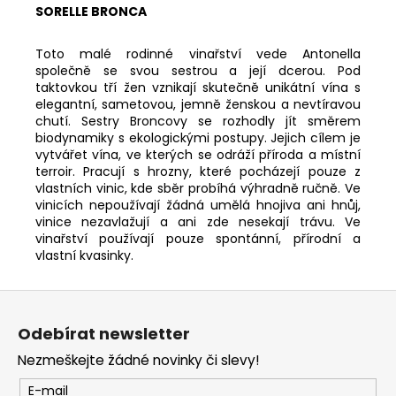
SORELLE BRONCA
Toto malé rodinné vinařství vede Antonella
společně se svou sestrou a její dcerou. Pod
taktovkou tří žen vznikají skutečně unikátní vína s
elegantní, sametovou, jemně ženskou a nevtíravou
chutí. Sestry Broncovy se rozhodly jít směrem
biodynamiky s ekologickými postupy. Jejich cílem je
vytvářet vína, ve kterých se odráží příroda a místní
terroir. Pracují s hrozny, které pocházejí pouze z
vlastních vinic, kde sběr probíhá výhradně ručně. Ve
vinicích nepoužívají žádná umělá hnojiva ani hnůj,
vinice nezavlažují a ani zde nesekají trávu. Ve
vinařství používají pouze spontánní, přírodní a
vlastní kvasinky.
Z
á
Odebírat newsletter
p
Nezmeškejte žádné novinky či slevy!
a
t
E-mail