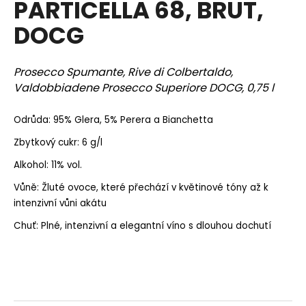
PARTICELLA 68, BRUT,
a
DOCG
j
í
t
Prosecco Spumante, Rive di Colbertaldo,
?
Valdobbiadene Prosecco Superiore DOCG, 0,75 l
Odrůda: 95% Glera, 5% Perera a Bianchetta
Zbytkový cukr: 6 g/l
HLEDAT
Alkohol: 11% vol.
Vůně: Žluté ovoce, které přechází v květinové tóny až k
intenzivní vůni akátu
D
Chuť: Plné, intenzivní a elegantní víno s dlouhou dochutí
o
p
o
r
u