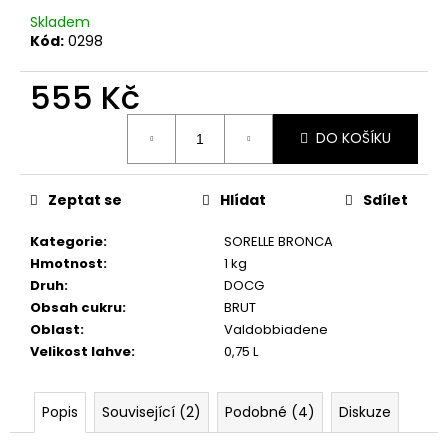
č
u
Skladem
Kód:
0298
j
e
555 Kč
m
e
Měrná
DO KOŠÍKU
cena:
REBULI
ZEROGRAMMI,
Zeptat se
Hlídat
Sdílet
EXTRA
BRUT,
DOCG
Kategorie
:
SORELLE BRONCA
Hmotnost
:
1 kg
328
Kč
Druh
:
DOCG
Obsah cukru
:
BRUT
Oblast
:
Valdobbiadene
Velikost lahve
:
0,75 L
Popis
Související (2)
Podobné (4)
Diskuze