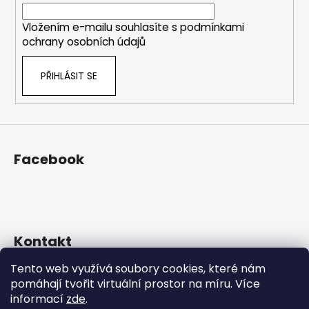
í
Vložením e-mailu souhlasíte s
podmínkami
ochrany osobních údajů
PŘIHLÁSIT SE
Facebook
Kontakt
Tento web využívá soubory cookies, které nám
eshop
@
prosekarna.cz
pomáhají tvořit virtuální prostor na míru.
Více
+420 725 934 543
informací
zde
.
http://www.facebook.com/Prosekarna