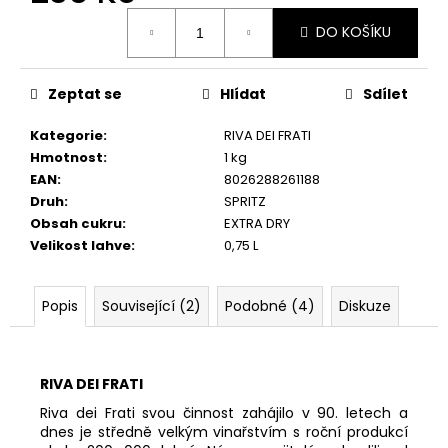
č
Měrná
u
DO KOŠÍKU
cena:
j
e
m
Zeptat se
Hlídat
Sdílet
e
Kategorie
:
RIVA DEI FRATI
Hmotnost
:
1 kg
LATENTIA
EAN
:
8026288261188
90
Druh
:
SPRITZ
PRIMITIVO,
ROSÈ,
Obsah cukru
:
EXTRA DRY
IGP
Velikost lahve
:
0,75 L
214
Kč
Popis
Související (2)
Podobné (4)
Diskuze
RIVA DEI FRATI
Riva dei Frati svou činnost zahájilo v 90. letech a
dnes je středně velkým vinařstvím s roční produkcí