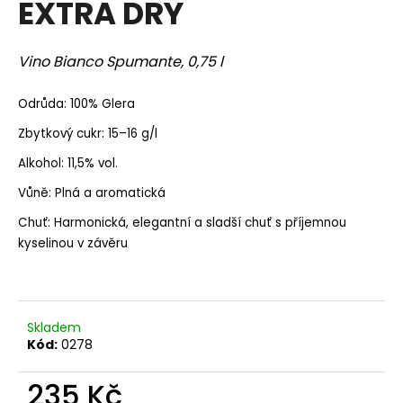
EXTRA DRY
a
j
Vino Bianco Spumante,
0,75 l
í
t
Odrůda: 100% Glera
?
Zbytkový cukr: 15–16 g/l
Alkohol: 11,5% vol.
Vůně: Plná a aromatická
HLEDAT
Chuť: Harmonická, elegantní a sladší chuť s příjemnou
kyselinou v závěru
D
o
p
Skladem
o
Kód:
0278
r
u
235 Kč