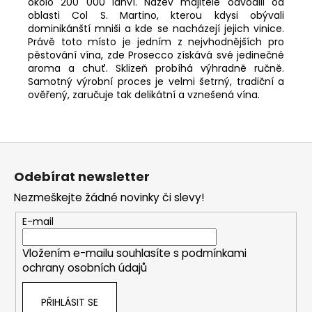
okolo 200 000 lahví. Název majitelé odvodili od
oblasti Col S. Martino, kterou kdysi obývali
dominikánští mniši a kde se nacházejí jejich vinice.
Právě toto místo je jedním z nejvhodnějších pro
pěstování vína, zde Prosecco získává své jedinečné
aroma a chuť. Sklizeň probíhá výhradně ručně.
Samotný výrobní proces je velmi šetrný, tradiční a
ověřený, zaručuje tak delikátní a vznešená vína.
Z
á
Odebírat newsletter
p
Nezmeškejte žádné novinky či slevy!
a
t
E-mail
í
Vložením e-mailu souhlasíte s
podmínkami
ochrany osobních údajů
PŘIHLÁSIT SE