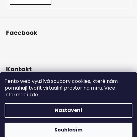
Facebook
Kontakt
Tento web využívá soubory cookies, které nám
eshop
@
prosekarna.cz
pomáhají tvořit virtuální prostor na míru.
Více
+420 725 934 543
informací
zde
.
http://www.facebook.com/Prosekarna
prosekarna/
Nastavení
Vytvořil Shoptet
Souhlasím
Copyright 2026
Prosekárna
. Všechna práva vyhrazena.