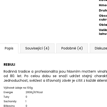
Hmo
Druh
Obs
cukr
Obla
Veli
lahv
Popis
Související (4)
Podobné (4)
Diskuz
REBULI
Rodinná tradice a profesionalita jsou hlavním mottem vinařst
od 80. let. Po celou dobu se snaží udržet stejný charakte
Jednoduchost, svěžest a šťavnatý závěr je cítit z každé skleni
Výživové údaje na 100g
Energie
280Kj/67Kcal
Tuky
0
Sacharidy
1
Bílkoviny
0