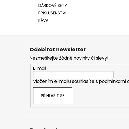
DÁRKOVÉ SETY
PŘÍSLUŠENSTVÍ
KÁVA
Z
á
Odebírat newsletter
p
Nezmeškejte žádné novinky či slevy!
a
t
E-mail
í
Vložením e-mailu souhlasíte s
podmínkami o
PŘIHLÁSIT SE