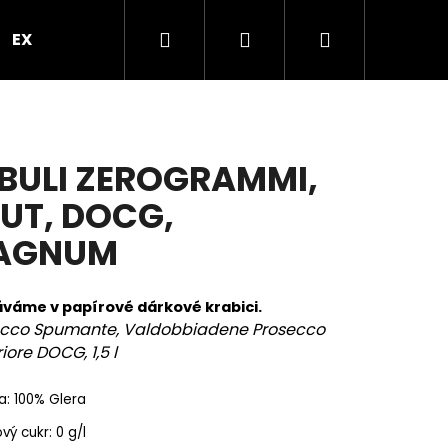
Hledat
Přihlášení
Nákupní
EXPRES PO PRAZE
VEČÍREK V PROSEKÁRNĚ
B
košík
BULI ZEROGRAMMI,
UT, DOCG,
AGNUM
váme v papírové dárkové krabici.
ecco Spumante, Valdobbiadene Prosecco
iore DOCG, 1,5 l
Následující
: 100% Glera
vý cukr: 0 g/l