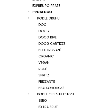
REBULI PASIN, BRUT, DOCG
l
EXPRES PO PRAZE
277 Kč
PROSECCO
PODLE DRUHU
DOC
DOCG
DOCG RIVE
DOCG CARTIZZE
NEFILTROVANÉ
ORGANIC
VEGAN
ROSÈ
SPRITZ
FRIZZANTE
NEALKOHOLICKÉ
PODLE OBSAHU CUKRU
ZERO
EXTRA BRUT