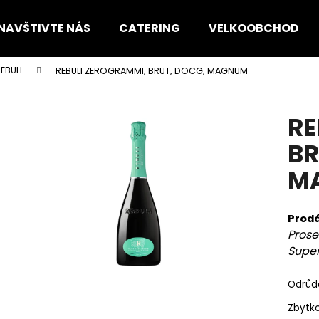
NAVŠTIVTE NÁS
CATERING
VELKOOBCHOD
EBULI
REBULI ZEROGRAMMI, BRUT, DOCG, MAGNUM
Co potřebujete najít?
RE
HLEDAT
BR
M
Doporučujeme
Prodá
Pros
Super
Odrůda
Zbytko