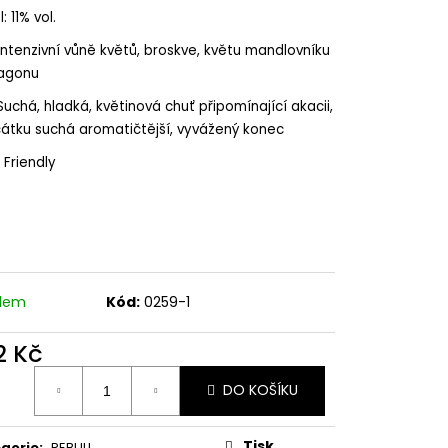
 BRUT, DOCG
: 11% vol.
Intenzivní vůně květů, broskve, květu mandlovníku
ragonu
Suchá, hladká, květinová chuť připomínající akacii,
átku suchá aromatičtější, vyvážený konec
Friendly
adem
Kód:
0259-1
2 Kč
ná
DO KOŠÍKU
:
Tisk
gorie
:
REBULI