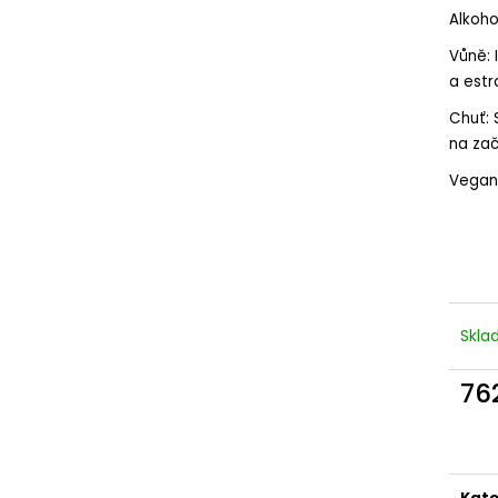
RIVA DEI FRATI, EXTRA DRY, DOCG
RIVA DEI FRATI,
Alkohol
322 Kč
322 Kč
Vůně: 
a est
Chuť: 
na zač
Vegan 
Skl
76
Měr
cena
Kate