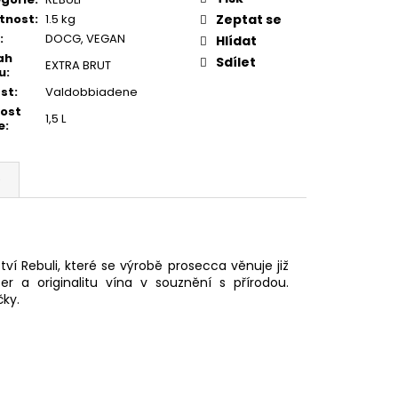
tnost
:
1.5 kg
Zeptat se
:
DOCG
,
VEGAN
Hlídat
ah
Sdílet
EXTRA BRUT
u
:
st
:
Valdobbiadene
kost
1,5 L
e
:
e
ví Rebuli, které se výrobě prosecca věnuje již
r a originalitu vína v souznění s přírodou.
čky.