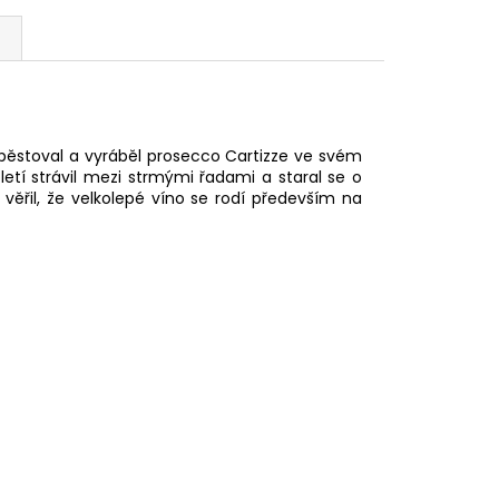
 pěstoval a vyráběl prosecco Cartizze ve svém
letí strávil mezi strmými řadami a staral se o
ěřil, že velkolepé víno se rodí především na