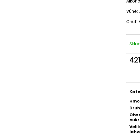
INTEGRALE ZERO, BRUT NATURE, DOC
DOPO LAVORO R
Alkohol
289 Kč
196 Kč
Vůně: 
Chuť: 
Skl
42
Měr
cena
Kate
Hmo
Druh
Obs
cukr
Veli
lahv