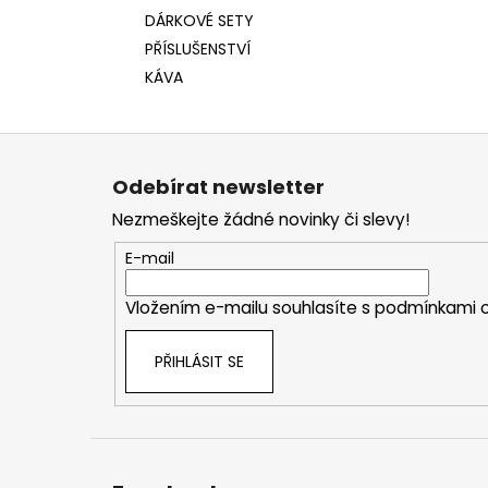
DÁRKOVÉ SETY
PŘÍSLUŠENSTVÍ
KÁVA
Z
á
Odebírat newsletter
p
Nezmeškejte žádné novinky či slevy!
a
t
E-mail
í
Vložením e-mailu souhlasíte s
podmínkami o
PŘIHLÁSIT SE