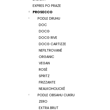
CORVEZZO SHAKE ME, COL FONDO,
l
ROSÉ, DOC
EXPRES PO PRAZE
262 Kč
PROSECCO
PODLE DRUHU
DOC
DOCG
DOCG RIVE
DOCG CARTIZZE
NEFILTROVANÉ
ORGANIC
VEGAN
ROSÈ
SPRITZ
FRIZZANTE
NEALKOHOLICKÉ
PODLE OBSAHU CUKRU
ZERO
EXTRA BRUT