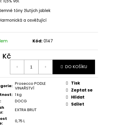
OSSO, BIO
: 11,5% vol.
Jemné tóny žlutých jablek
Harmonická a osvěžující
adem
Kód:
0147
1 Kč
ná
DO KOŠÍKU
:
Tisk
Prosecco PODLE
gorie
:
VINAŘSTVÍ
Zeptat se
tnost
:
1 kg
Hlídat
:
DOCG
Sdílet
ah
EXTRA BRUT
u
:
kost
0,75 L
e
: