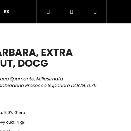
Hledat
Přihlášení
Nákupní
EXPRES PO PRAZE
VEČÍREK V PROSEKÁRNĚ
B
košík
RBARA, EXTRA
UT, DOCG
cco Spumante, Millesimato,
bbiadene Prosecco Superiore DOCG, 0,75
: 100% Glera
Následující
vý cukr: 4 g/l