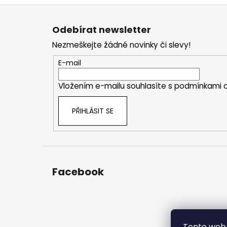
Z
á
Odebírat newsletter
p
Nezmeškejte žádné novinky či slevy!
a
t
E-mail
í
Vložením e-mailu souhlasíte s
podmínkami o
PŘIHLÁSIT SE
Facebook
Tento web 