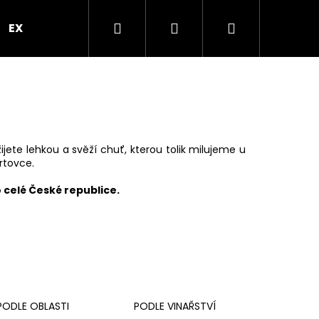
Hledat
Přihlášení
Nákupní
EXPRES PO PRAZE
VEČÍREK V PROSEKÁRNĚ
B
košík
žijete lehkou a svěží chuť, kterou tolik milujeme u
ortovce.
celé České republice.
Následující
PODLE OBLASTI
PODLE VINAŘSTVÍ