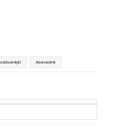
IVÁ VÍNA
rodávanější
Abecedně