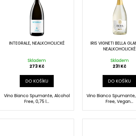
i
s
p
r
o
d
INTEGRALE, NEALKOHOLICKÉ
IRIS VIGNETI BELLA GL
NEALKOHOLICKÉ
u
k
Skladem
Skladem
t
273 Kč
231 Kč
ů
DO KOŠÍKU
DO KOŠÍKU
Vino Bianco Spumante, Alcohol
Vino Bianco Spumante,
Free, 0,75 l...
Free, Vegan...