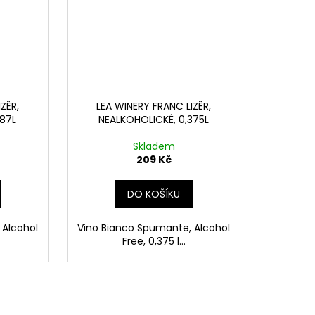
ZÊR,
LEA WINERY FRANC LIZÊR,
187L
NEALKOHOLICKÉ, 0,375L
Skladem
209 Kč
DO KOŠÍKU
 Alcohol
Vino Bianco Spumante, Alcohol
Free, 0,375 l...