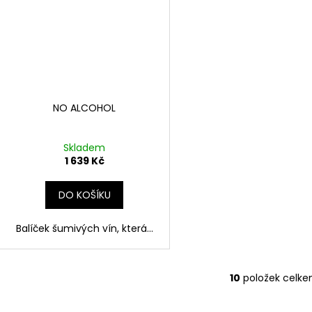
NO ALCOHOL
Skladem
1 639 Kč
DO KOŠÍKU
Balíček šumivých vín, která...
10
položek celk
O
v