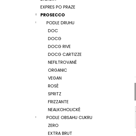
CANTINE VEDOVA CASA FARIVE, BRUT,
l
DOCG
EXPRES PO PRAZE
311 Kč
PROSECCO
PODLE DRUHU
DOC
DOCG
DOCG RIVE
DOCG CARTIZZE
NEFILTROVANÉ
ORGANIC
VEGAN
ROSÈ
SPRITZ
FRIZZANTE
NEALKOHOLICKÉ
PODLE OBSAHU CUKRU
ZERO
EXTRA BRUT