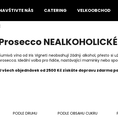
NAVŠTIVTE NÁS
CATERING
VELKOOBCHOD
É
Co potřebujete najít?
Prosecco NEALKOHOLICKÉ
HLEDAT
Šumivá vína od Iris Vigneti neobsahují žádný alkohol, přesto si u
prosecca. Ideální volba pro řidiče, nastávající maminky nebo sp
U všech objednávek od 2500 Kč získáte dopravu zdarma po 
Doporučujeme
PODLE DRUHU
PODLE OBSAHU CUKRU