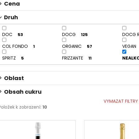
u
Cena
k
Druh
t
ů
DOC
DOCG
DOCG R
53
125
COL FONDO
ORGANIC
VEGAN
1
57
SPRITZ
FRIZZANTE
NEALK
5
11
Oblast
Obsah cukru
VYMAZAT FILTRY
Položek k zobrazení:
10
V
ý
p