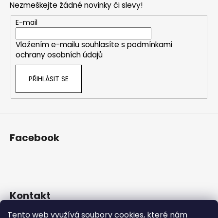
í
Nezmeškejte žádné novinky či slevy!
í
a
p
t
E-mail
r
í
v
Vložením e-mailu souhlasíte s
podmínkami
k
ochrany osobních údajů
y
v
PŘIHLÁSIT SE
ý
p
i
s
u
Facebook
Kontakt
Tento web využívá soubory cookies, které nám
eshop
@
prosekarna.cz