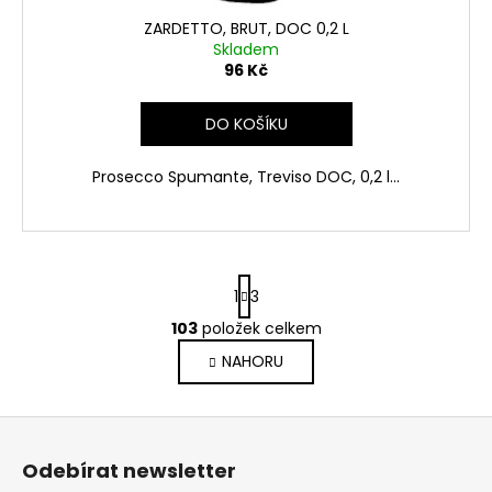
ZARDETTO, BRUT, DOC 0,2 L
Skladem
96 Kč
DO KOŠÍKU
Prosecco Spumante, Treviso DOC, 0,2 l...
S
1
3
t
r
103
položek celkem
O
á
v
NAHORU
n
l
k
o
á
Z
v
d
á
á
a
Odebírat newsletter
n
p
c