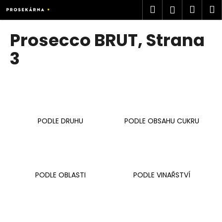
K
Přejít
Hledat
Náku
M
Přihlášen
na
o
obsah
Zpět
Zpět
košík
š
Prosecco BRUT
, Strana
í
C
3
k
o
p
o
t
ř
PODLE DRUHU
PODLE OBSAHU CUKRU
e
b
u
j
PODLE OBLASTI
PODLE VINAŘSTVÍ
e
t
e
n