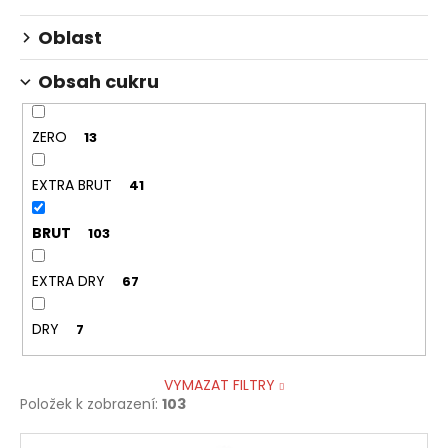
č
u
Oblast
j
e
Obsah cukru
m
e
ZERO
13
DOPO
EXTRA BRUT
41
LAVORO
BIANCO,
BIO
BRUT
103
196
Kč
EXTRA DRY
67
DRY
7
VYMAZAT FILTRY
Položek k zobrazení:
103
V