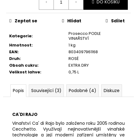
č
DO KOŠÍKU
cena:
u
j
e
Zeptat se
Hlídat
Sdílet
m
e
Prosecco PODLE
Kategorie
:
VINAŘSTVÍ
Hmotnost
:
1 kg
EAN
:
8034097961168
ZARDETTO
RIZOLO,
Druh
:
ROSÉ
NON
Obsah cukru
:
EXTRA DRY
FILTRATO
Velikost lahve
:
0,75 L
207
Kč
Popis
Související (3)
Podobné (4)
Diskuze
CA'DI RAJO
Vinařství Ca' di Rajo bylo založeno roku 2005 rodinou
Cecchetto. Využívají nejinovativnější vinařské
technologie a její moderní zařízení umístěny ve