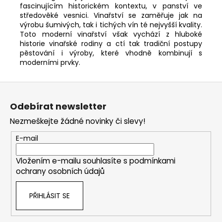
fascinujícím historickém kontextu, v panství ve
středověké vesnici.
Vinařství se zaměřuje jak na
výrobu šumivých, tak i tichých vín té nejvyšší kvality.
Toto moderní vinařství však vychází z hluboké
historie vinařské rodiny a ctí tak tradiční postupy
pěstování i výroby, které vhodně kombinují s
moderními prvky.
Z
á
Odebírat newsletter
p
Nezmeškejte žádné novinky či slevy!
a
t
E-mail
í
Vložením e-mailu souhlasíte s
podmínkami
ochrany osobních údajů
PŘIHLÁSIT SE