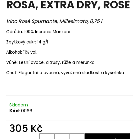
ROSA, EXTRA DRY, ROSÈ
a
j
Vino
Rosè Spumante, Millesimato, 0,75 l
í
t
Odrůda: 100% Incrocio Manzoni
?
Zbytkový cukr: 14 g/l
Alkohol: 11% vol.
Vůně: Lesní ovoce, citrusy, růže a meruňka
HLEDAT
Chuť: Elegantní a ovocná, vyvážená sladkost a kyselinka
D
o
Skladem
Kód:
0066
p
o
305 Kč
r
u
Měrná