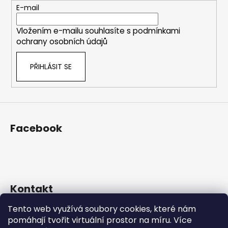
p
t
E-mail
r
í
v
Vložením e-mailu souhlasíte s
podmínkami
k
ochrany osobních údajů
y
v
PŘIHLÁSIT SE
ý
p
i
s
u
Facebook
Kontakt
Tento web využívá soubory cookies, které nám
eshop
@
prosekarna.cz
pomáhají tvořit virtuální prostor na míru.
Více
+420 725 934 543