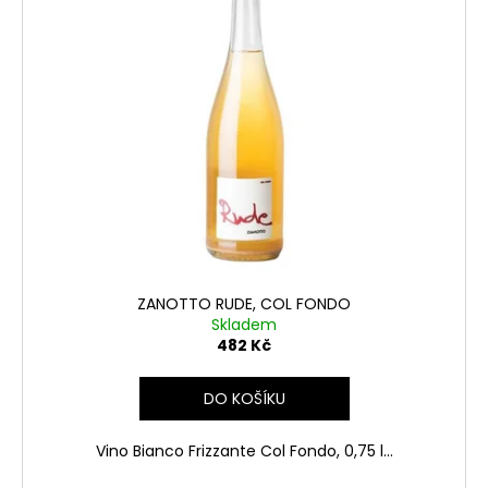
p
u
a
i
k
j
s
t
í
p
ů
t
r
?
o
d
u
k
HLEDAT
t
ů
ZANOTTO RUDE, COL FONDO
Skladem
D
482 Kč
o
p
DO KOŠÍKU
o
r
Vino Bianco Frizzante Col Fondo, 0,75 l...
u