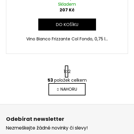
Skladem
207 Kč
DO KOŠÍKU
Vino Bianco Frizzante Col Fondo, 0,75 l...
S
1
2
t
r
53
položek celkem
O
á
v
NAHORU
n
l
k
o
á
Z
v
d
á
á
a
Odebírat newsletter
n
p
c
í
Nezmeškejte žádné novinky či slevy!
í
a