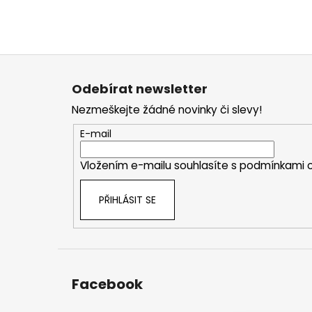
Z
á
Odebírat newsletter
p
Nezmeškejte žádné novinky či slevy!
a
t
E-mail
í
Vložením e-mailu souhlasíte s
podmínkami o
PŘIHLÁSIT SE
Facebook