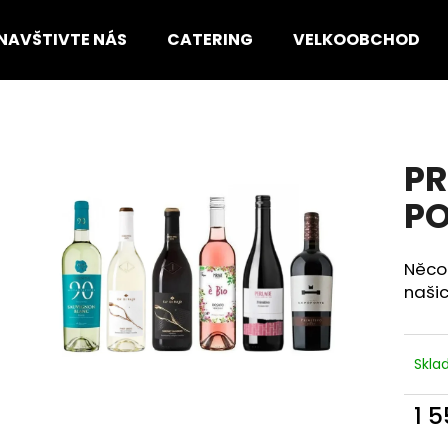
NAVŠTIVTE NÁS
CATERING
VELKOOBCHOD
Co potřebujete najít?
P
HLEDAT
PO
Něco 
Doporučujeme
naši
Skl
1 
Měr