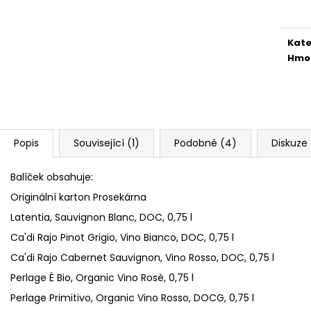
RIVA DEI FRATI, EXTRA DRY, DOCG
RIVA DEI FRATI,
cena
322 Kč
322 Kč
Kate
Hmo
Popis
Související (1)
Podobné (4)
Diskuze
Balíček obsahuje:
Originální karton Prosekárna
Latentia, Sauvignon Blanc, DOC, 0,75 l
Ca'di Rajo Pinot Grigio, Vino Bianco, DOC, 0,75 l
Ca'di Rajo Cabernet Sauvignon, Vino Rosso, DOC, 0,75 l
Perlage È Bio, Organic Vino Ros
è, 0,75 l
Perlage Primitivo, Organic Vino Rosso, DOCG, 0,75 l