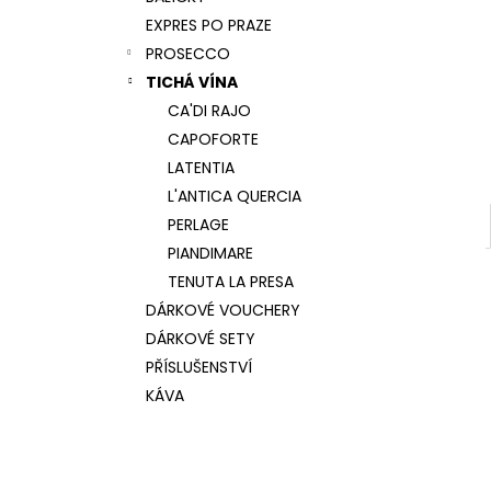
REBULI PASIN, BRUT, DOCG
l
EXPRES PO PRAZE
277 Kč
PROSECCO
TICHÁ VÍNA
CA'DI RAJO
CAPOFORTE
LATENTIA
L'ANTICA QUERCIA
PERLAGE
PIANDIMARE
TENUTA LA PRESA
DÁRKOVÉ VOUCHERY
DÁRKOVÉ SETY
PŘÍSLUŠENSTVÍ
KÁVA