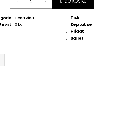
 BRUT, DOCG
DO KOŠÍKU
:
Tisk
gorie
:
Tichá vína
tnost
:
6 kg
Zeptat se
Hlídat
Sdílet