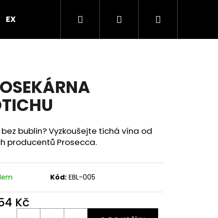
Hledat
Přihlášení
Nákupní
EXPRES PO PRAZE
VEČÍREK V PROSEKÁRNĚ
B
košík
ROSEKÁRNA
TICHU
bez bublin? Vyzkoušejte tichá vína od
ch producentů Prosecca.
adem
Kód:
EBL-005
Následující
554 Kč
ná