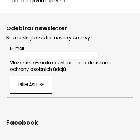
pro ta nejkvalitnější vína.
Z
á
Odebírat newsletter
p
Nezmeškejte žádné novinky či slevy!
a
t
E-mail
í
Vložením e-mailu souhlasíte s
podmínkami
ochrany osobních údajů
PŘIHLÁSIT SE
Facebook