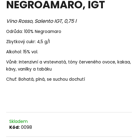
NEGROAMARO, IGT
a
j
Vino Rosso, Salento IGT, 0,75 l
í
t
Odrůda: 100% Negroamaro
?
Zbytkový cukr: 4,5 g/l
Alkohol: 15% vol.
Vůně: Intenzivní a vrstevnatá, tóny červeného ovoce, kakaa,
kávy, vanilky a tabáku
HLEDAT
Chuť: Bohatá, plná, se suchou dochutí
D
o
p
o
Skladem
r
Kód:
0098
u