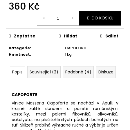
č
360 Kč
u
j
Měrná
DO KOŠÍKU
cena:
e
m
e
Zeptat se
Hlídat
Sdílet
Kategorie
:
CAPOFORTE
EXPRES
|
Hmotnost
:
1 kg
ANDREOLA
26°
PRIMO,
Popis
Související (2)
Podobné (4)
Diskuze
EXTRA
BRUT,
DOCG
417
CAPOFORTE
Kč
Vinice Masseria Capoforte se nachází v Apulii, v
krajině zalité sluncem a poseté románskými
kostelíky, mezi polemi fíkovníků, olivovníků,
eukalyptu, na písčitohlinitých půdách bohatých na
tuf. Sklizeň probíhá výhradně ručně a výběr je určen