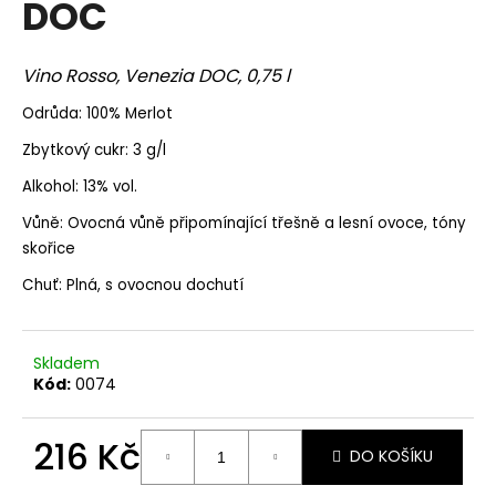
DOC
a
j
Vino Rosso, Venezia DOC, 0,75 l
í
t
Odrůda: 100% Merlot
?
Zbytkový cukr: 3 g/l
Alkohol: 13% vol.
Vůně: Ovocná vůně připomínající třešně a lesní ovoce, tóny
skořice
HLEDAT
Chuť: Plná, s ovocnou dochutí
D
Skladem
o
Kód:
0074
p
o
216 Kč
r
DO KOŠÍKU
u
Měrná