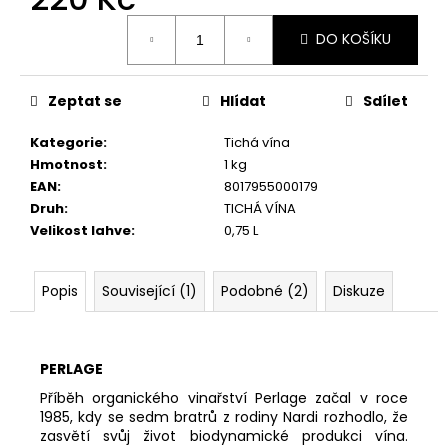
č
u
Měrná
DO KOŠÍKU
cena:
j
e
m
Zeptat se
Hlídat
Sdílet
e
Kategorie
:
Tichá vína
Hmotnost
:
1 kg
BEPIN
EAN
:
8017955000179
DE
ETO
Druh
:
TICHÁ VÍNA
MOSCATO,
Velikost lahve
:
0,75 L
DOLCE
360
Kč
Popis
Související (1)
Podobné (2)
Diskuze
PERLAGE
Příběh organického vinařství Perlage začal v roce
1985, kdy se sedm bratrů z rodiny Nardi rozhodlo, že
zasvětí svůj život biodynamické produkci vína.