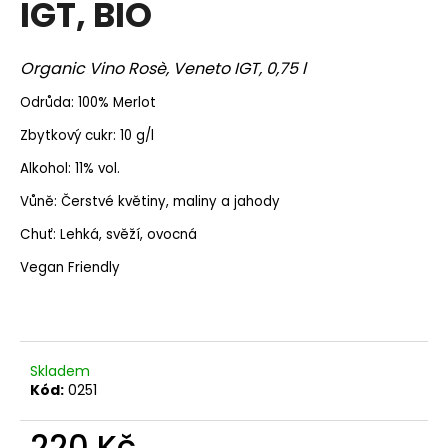
IGT, BIO
a
j
Organic Vino Rosè, Veneto IGT, 0,75 l
í
t
Odrůda: 100% Merlot
?
Zbytkový cukr: 10 g/l
Alkohol: 11% vol.
Vůně: Čerstvé květiny, maliny a jahody
HLEDAT
Chuť: Lehká, svěží, ovocná
Vegan Friendly
D
o
p
Skladem
o
Kód:
0251
r
u
220 Kč