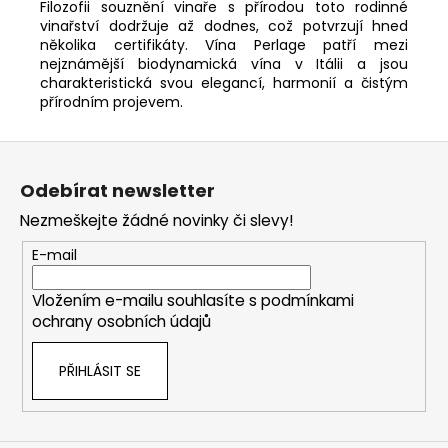
Filozofii souznění vinaře s přírodou toto rodinné
vinařství dodržuje až dodnes, což potvrzují hned
několika certifikáty. Vína Perlage patří mezi
nejznámější biodynamická vína v Itálii a jsou
charakteristická svou elegancí, harmonií a čistým
přírodním projevem.
Z
á
Odebírat newsletter
p
Nezmeškejte žádné novinky či slevy!
a
t
E-mail
í
Vložením e-mailu souhlasíte s
podmínkami
ochrany osobních údajů
PŘIHLÁSIT SE